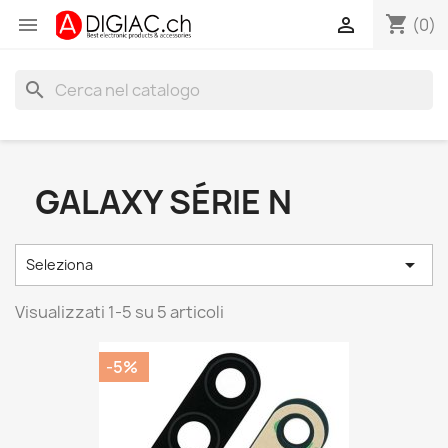
shopping_cart


(0)
search
GALAXY SÉRIE N

Seleziona
Visualizzati 1-5 su 5 articoli
-5%