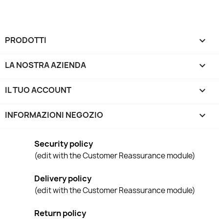
PRODOTTI

LA NOSTRA AZIENDA

IL TUO ACCOUNT

INFORMAZIONI NEGOZIO
keyboard_arrow_down
Security policy
(edit with the Customer Reassurance module)
Delivery policy
(edit with the Customer Reassurance module)
Return policy