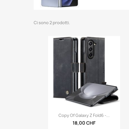
Ci sono 2 prodotti.
Anteprima

Copy Of Galaxy Z Fold6 -...
18,00 CHF