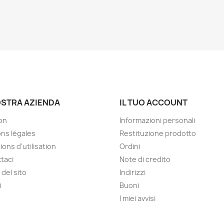
OSTRA AZIENDA
IL TUO ACCOUNT
son
Informazioni personali
ns légales
Restituzione prodotto
ions d'utilisation
Ordini
taci
Note di credito
del sito
Indirizzi
i
Buoni
I miei avvisi