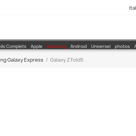
Ita
ils Complets
Apple
Samsung
Android
Universel
photos
ng Galaxy Express
Galaxy Z Fold5