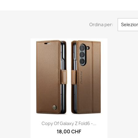
Ordina per:
Selezio
Anteprima

Copy Of Galaxy Z Fold6 -...
18,00 CHF