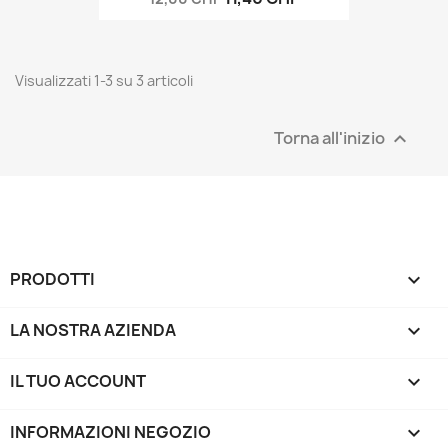
Visualizzati 1-3 su 3 articoli
Torna all'inizio

PRODOTTI

LA NOSTRA AZIENDA

IL TUO ACCOUNT

INFORMAZIONI NEGOZIO
keyboard_arrow_down