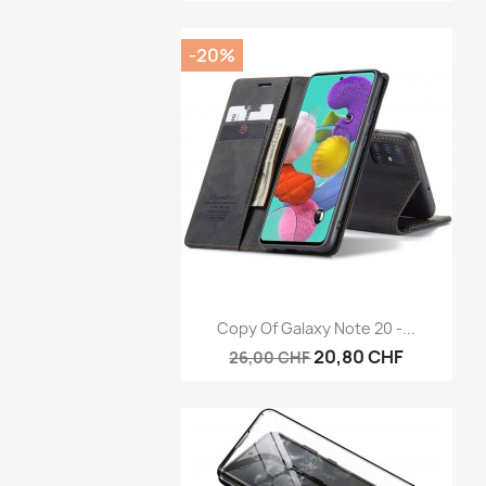
-20%
Anteprima

Copy Of Galaxy Note 20 -...
20,80 CHF
26,00 CHF