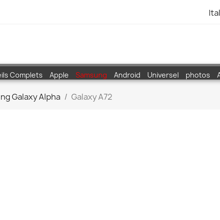
Ita
ils Complets
Apple
Samsung
Android
Universel
photos
ng Galaxy Alpha
Galaxy A72