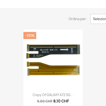
Ordina per:
Selezio
-10%
Anteprima

Copy Of GALAXY A72 5G...
8,10 CHF
9,00 CHF