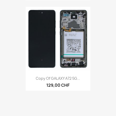
Anteprima

Copy Of GALAXY A72 5G...
129,00 CHF