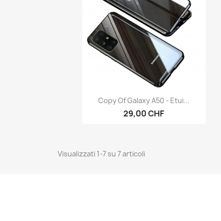
Anteprima

Copy Of Galaxy A50 - Etui...
29,00 CHF
Visualizzati 1-7 su 7 articoli