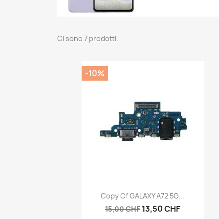
Ci sono 7 prodotti.
-10%
Anteprima

Copy Of GALAXY A72 5G...
13,50 CHF
15,00 CHF