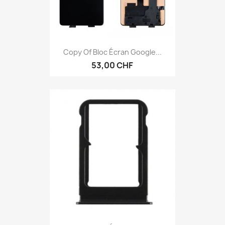
Anteprima

Copy Of Bloc Écran Google...
53,00 CHF