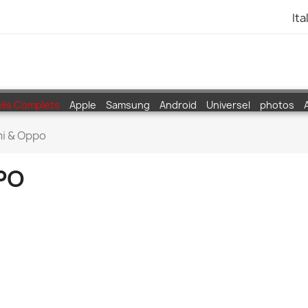
Ita
ils Complets
Apple
Samsung
Android
Universel
photos
mi & Oppo
PO