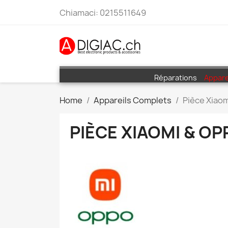
Chiamaci:
0215511649
Réparations
Appare
Home
Appareils Complets
Pièce Xiao
PIÈCE XIAOMI & OP