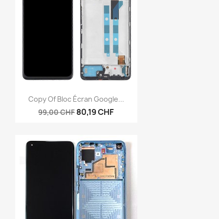
Anteprima

Copy Of Bloc Écran Google...
80,19 CHF
99,00 CHF