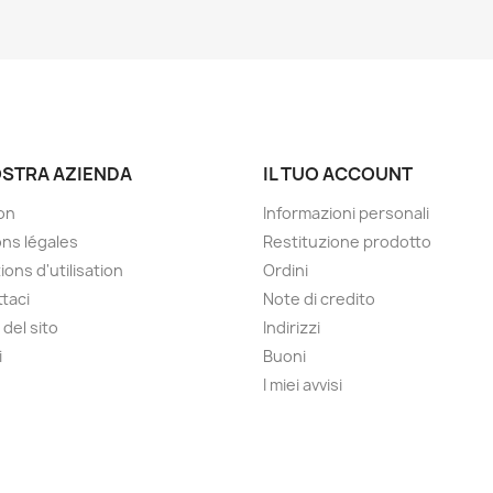
OSTRA AZIENDA
IL TUO ACCOUNT
son
Informazioni personali
ns légales
Restituzione prodotto
ions d'utilisation
Ordini
taci
Note di credito
del sito
Indirizzi
i
Buoni
I miei avvisi