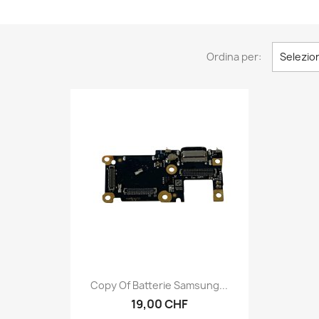
Ordina per:
Selezio
Anteprima

Copy Of Batterie Samsung...
19,00 CHF