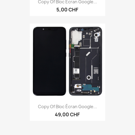
Anteprima

Copy Of Bloc Écran Google...
5,00 CHF
Anteprima

Copy Of Bloc Écran Google...
49,00 CHF