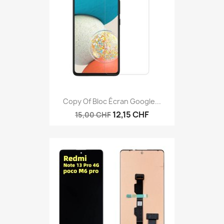
Anteprima

Copy Of Bloc Écran Google...
12,15 CHF
15,00 CHF