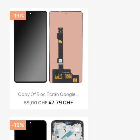
-19%
Anteprima

Copy Of Bloc Écran Google...
47,79 CHF
59,00 CHF
-19%