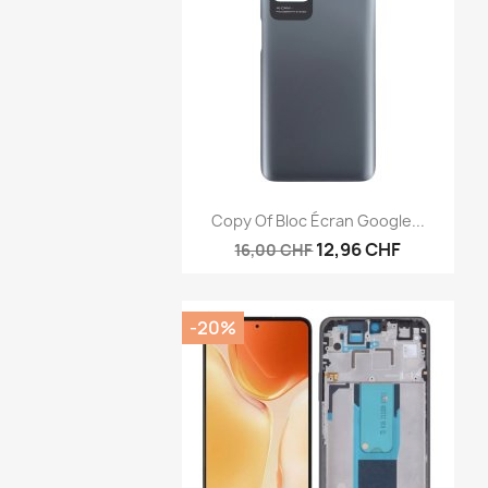
Anteprima

Copy Of Bloc Écran Google...
12,96 CHF
16,00 CHF
-20%