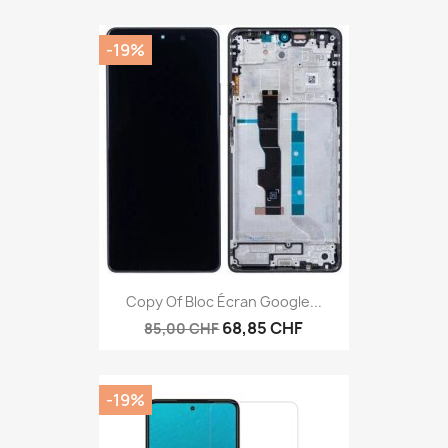
-19%
Anteprima

Copy Of Bloc Écran Google...
68,85 CHF
85,00 CHF
-19%