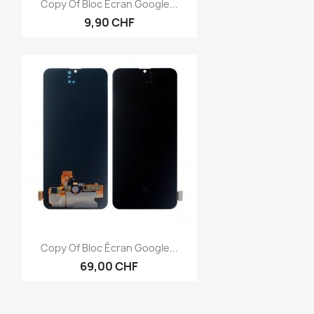
Anteprima

Copy Of Bloc Écran Google...
9,90 CHF
Anteprima

Copy Of Bloc Écran Google...
69,00 CHF