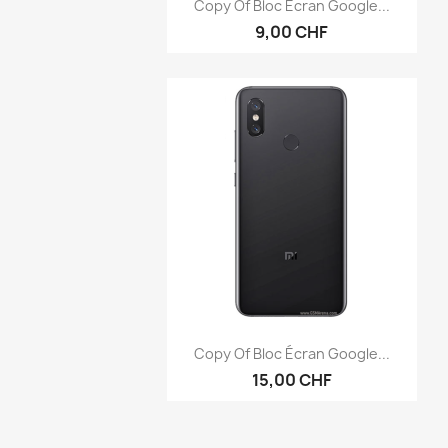
Anteprima

Copy Of Bloc Écran Google...
9,00 CHF
Anteprima

Copy Of Bloc Écran Google...
15,00 CHF