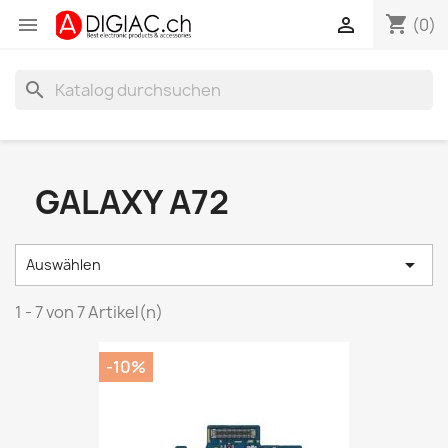
shopping_cart


(0)
search
GALAXY A72

Auswählen
1 - 7 von 7 Artikel(n)
-10%