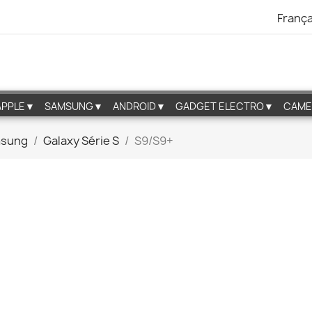
França
APPLE▼
SAMSUNG▼
ANDROID▼
GADGET ELECTRO▼
CAME
msung
Galaxy Série S
S9/S9+