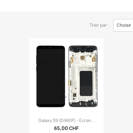
Trier par :
Choisir
Aperçu rapide

Galaxy S9 (G960F) - Ecran...
65,00 CHF