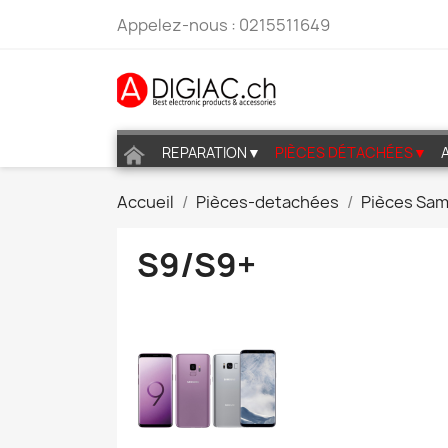
Appelez-nous :
0215511649
REPARATION▼
PIÈCES DÉTACHÉES▼
Accueil
Pièces-detachées
Pièces Sa
S9/S9+