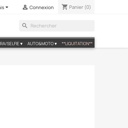
shopping_cart


Panier
(0)
is
Connexion
search
RA/SELFIE▼
AUTO&MOTO▼
**LIQUITATION**