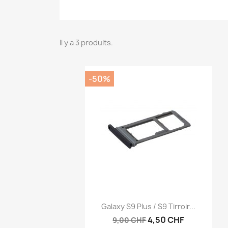
Il y a 3 produits.
-50%
Aperçu rapide

Galaxy S9 Plus / S9 Tirroir...
4,50 CHF
9,00 CHF