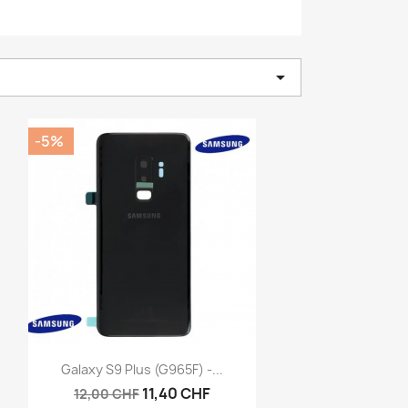

-5%
Aperçu rapide

Galaxy S9 Plus (G965F) -...
11,40 CHF
12,00 CHF