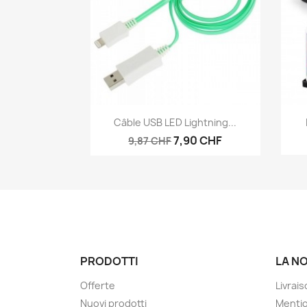
Anteprima

Câble USB LED Lightning...
7,90 CHF
9,87 CHF
PRODOTTI
LA N
Offerte
Livrai
Nuovi prodotti
Mentio