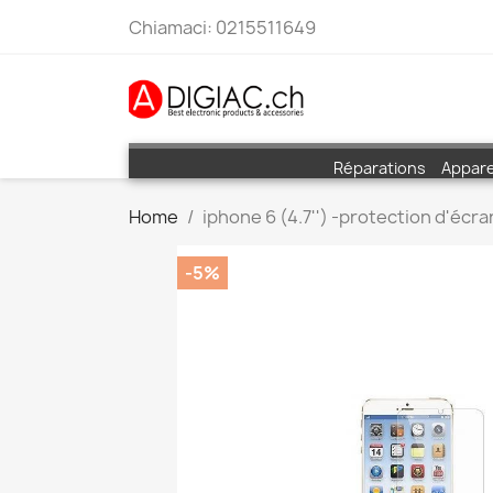
Chiamaci:
0215511649
Réparations
Appare
Home
iphone 6 (4.7'') -protection d'écr
-5%