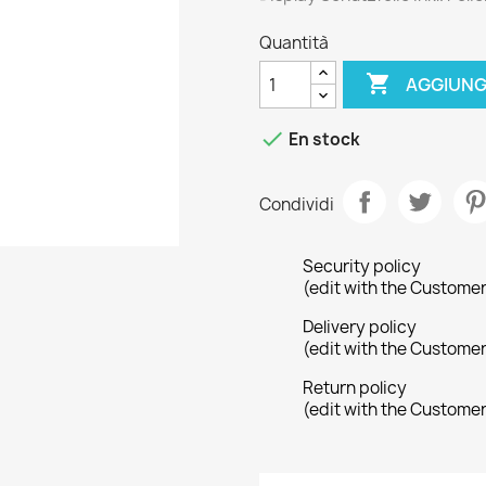
Quantità

AGGIUNG

En stock
Condividi
Security policy
(edit with the Custome
Delivery policy
(edit with the Custome
Return policy
(edit with the Custome