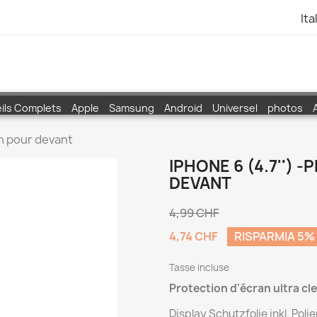
Ita
ils Complets
Apple
Samsung
Android
Universel
photos
an pour devant
IPHONE 6 (4.7'')
DEVANT
4,99 CHF
4,74 CHF
RISPARMIA 5%
Tasse incluse
Protection d'écran ultra cle
Display Schutzfolie inkl. Poli