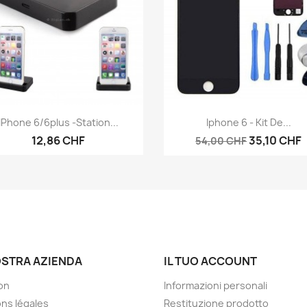
Anteprima
Anteprima


IPhone 6/6plus -Station...
Iphone 6 - Kit De...
12,86 CHF
35,10 CHF
54,00 CHF
OSTRA AZIENDA
IL TUO ACCOUNT
son
Informazioni personali
ns légales
Restituzione prodotto