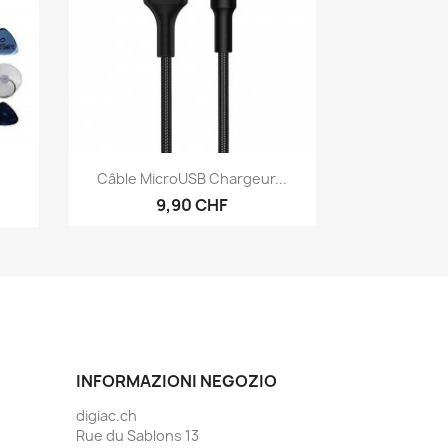
Anteprima

Câble MicroUSB Chargeur...
9,90 CHF
INFORMAZIONI NEGOZIO
digiac.ch
Rue du Sablons 13