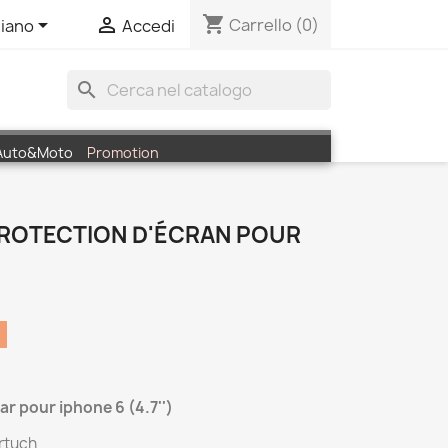
shopping_cart


Carrello
(0)
liano
Accedi
search
Auto&Moto
Promotion
 -PROTECTION D'ÉCRAN POUR
ar pour iphone 6 (4.7'')
ertuch