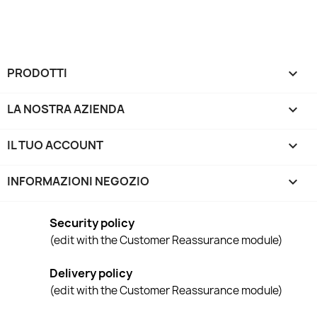
PRODOTTI

LA NOSTRA AZIENDA

IL TUO ACCOUNT

INFORMAZIONI NEGOZIO
keyboard_arrow_down
Security policy
(edit with the Customer Reassurance module)
Delivery policy
(edit with the Customer Reassurance module)