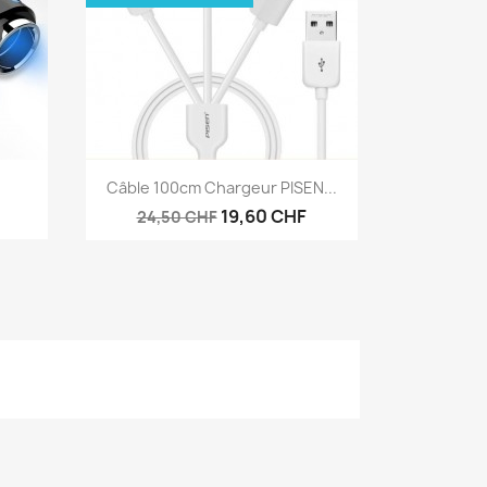
Anteprima

.
Câble 100cm Chargeur PISEN...
19,60 CHF
24,50 CHF