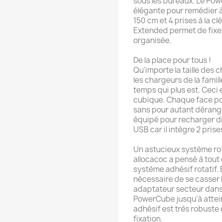
sous les bureaux. Le Po
élégante pour remédier à 
150 cm et 4 prises à la clé
Extended permet de fixer 
organisée.
De la place pour tous !
Qu'importe la taille des 
les chargeurs de la famil
temps qui plus est. Ceci
cubique. Chaque face pou
sans pour autant dérange
équipé pour recharger d
USB car il intègre 2 pris
Un astucieux système rot
allocacoc a pensé à tou
système adhésif rotatif. E
nécessaire de se casser 
adaptateur secteur dans 
PowerCube jusqu'à attein
adhésif est très robuste 
fixation.