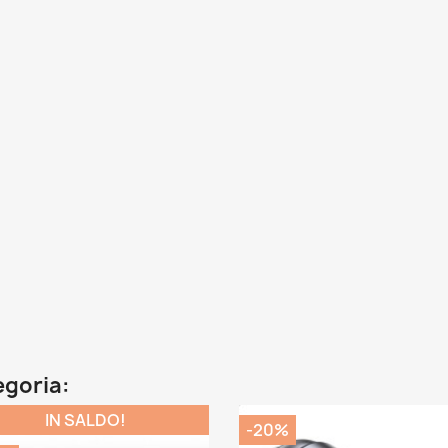
egoria:
IN SALDO!
-20%