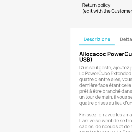
Return policy
(edit with the Custome
Descrizione
Detta
Allocacoc PowerCub
USB)
D'un seul geste, ajoutez 
Le PowerCube Extended d
quatre d'entre elles, vou
dernière face étant celle
prêt à être branché dans
un tour de main, il vous s
quatre prises au lieu d'un
Finissez-en avec les ama
Il arrive souvent de se t
câbles, de noeuds et de 