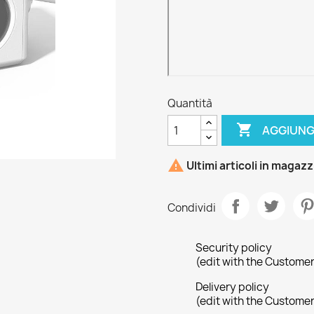
Quantità

AGGIUNG

Ultimi articoli in magaz
Condividi
Security policy
(edit with the Custome
Delivery policy
(edit with the Custome