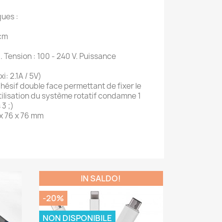
ues :
 cm
. Tension : 100 - 240 V. Puissance
i: 2.1A / 5V)
hésif double face permettant de fixer le
utilisation du système rotatif condamne 1
 3 ;)
x 76 x 76 mm
IN SALDO!
-20%
NON DISPONIBILE