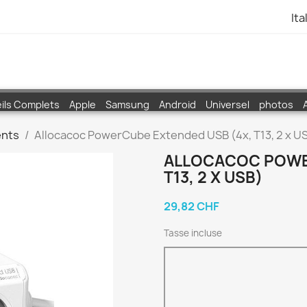
Ita
ils Complets
Apple
Samsung
Android
Universel
photos
nts
Allocacoc PowerCube Extended USB (4x, T13, 2 x U
ALLOCACOC POWE
T13, 2 X USB)
29,82 CHF
Tasse incluse