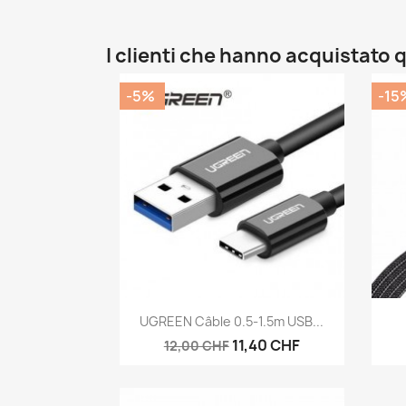
I clienti che hanno acquistat
-5%
-15
Anteprima

UGREEN Câble 0.5-1.5m USB...
11,40 CHF
12,00 CHF