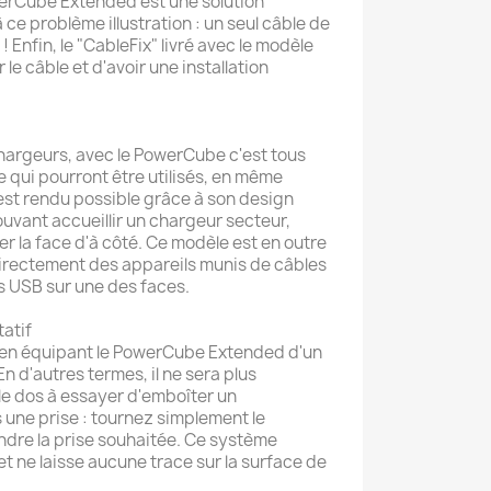
werCube Extended est une solution
ce problème illustration : un seul câble de
 ! Enfin, le "CableFix" livré avec le modèle
le câble et d'avoir une installation
chargeurs, avec le PowerCube c'est tous
le qui pourront être utilisés, en même
 est rendu possible grâce à son design
vant accueillir un chargeur secteur,
r la face d'à côté. Ce modèle est en outre
irectement des appareils munis de câbles
es USB sur une des faces.
atif
t en équipant le PowerCube Extended d'un
n d'autres termes, il ne sera plus
le dos à essayer d'emboîter un
une prise : tournez simplement le
dre la prise souhaitée. Ce système
et ne laisse aucune trace sur la surface de