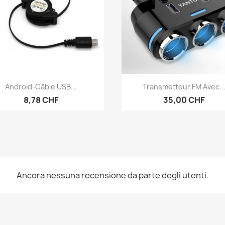
Anteprima
Anteprima


Android-Câble USB...
Transmetteur FM Avec..
8,78 CHF
35,00 CHF
Ancora nessuna recensione da parte degli utenti.