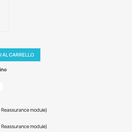
I AL CARRELLO
zino
r Reassurance module)
r Reassurance module)