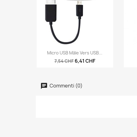
Anteprima

Micro USB Mâle Vers USB...
6,41 CHF
7,54 CHF
Commenti (0)