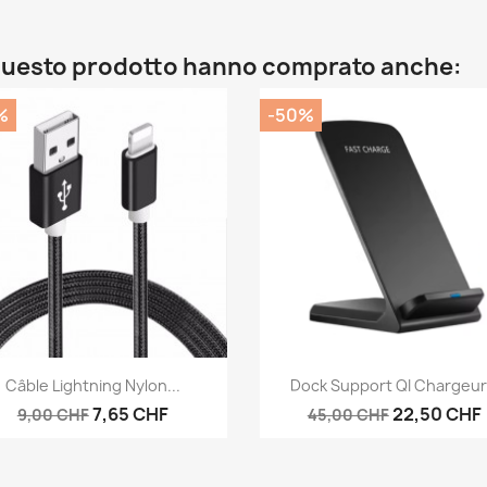
o questo prodotto hanno comprato anche:
%
-50%
Anteprima
Anteprima


Câble Lightning Nylon...
Dock Support QI Chargeur.
7,65 CHF
22,50 CHF
9,00 CHF
45,00 CHF