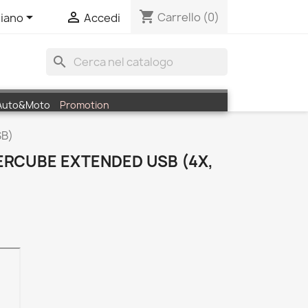
shopping_cart


Carrello
(0)
liano
Accedi
search
Auto&Moto
Promotion
SB)
RCUBE EXTENDED USB (4X,