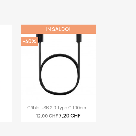
IN SALDO!
-40%
Anteprima

..
Câble USB 2.0 Type C 100cm...
7,20 CHF
12,00 CHF