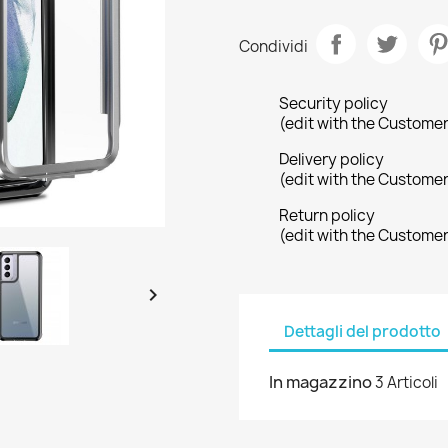
Condividi
Security policy
(edit with the Custome
Delivery policy
(edit with the Custome
Return policy
(edit with the Custome

Dettagli del prodotto
In magazzino
3 Articoli