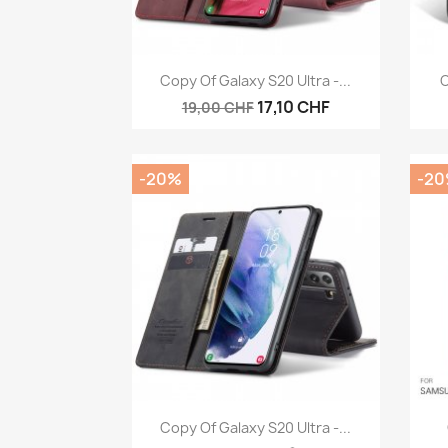
Anteprima

Copy Of Galaxy S20 Ultra -...
C
17,10 CHF
19,00 CHF
-20%
-2
Anteprima

Copy Of Galaxy S20 Ultra -...