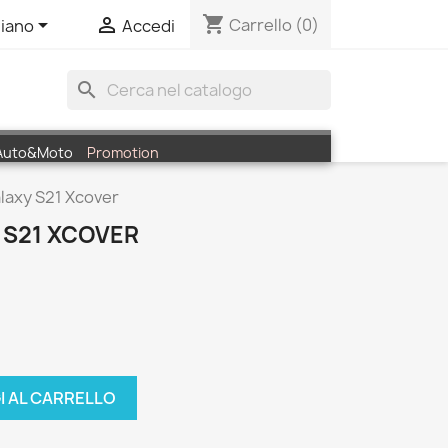
shopping_cart


Carrello
(0)
liano
Accedi
search
Auto&Moto
Promotion
axy S21 Xcover
S21 XCOVER
I AL CARRELLO