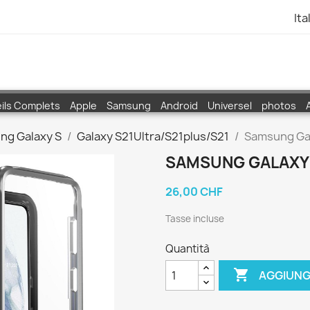
Ita
ils Complets
Apple
Samsung
Android
Universel
photos
ng Galaxy S
Galaxy S21Ultra/S21plus/S21
Samsung Gal
SAMSUNG GALAXY 
26,00 CHF
Tasse incluse
Quantità

AGGIUNG