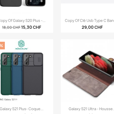
Anteprima
Anteprima


opy Of Galaxy S20 Plus -...
Copy Of Clé Usb Type C Ban
15,30 CHF
29,00 CHF
18,00 CHF
0%
Anteprima
Anteprima


Galaxy S21 Plus- Coque...
Galaxy S21 Ultra - Housse.