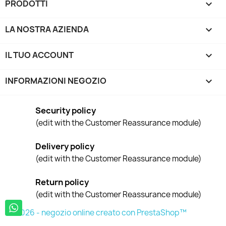
PRODOTTI

LA NOSTRA AZIENDA

IL TUO ACCOUNT

INFORMAZIONI NEGOZIO
keyboard_arrow_down
Security policy
(edit with the Customer Reassurance module)
Delivery policy
(edit with the Customer Reassurance module)
Return policy
(edit with the Customer Reassurance module)
© 2026 - negozio online creato con PrestaShop™