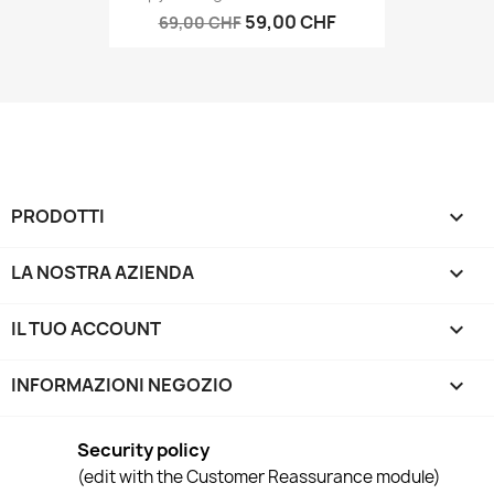
59,00 CHF
69,00 CHF
PRODOTTI

LA NOSTRA AZIENDA

IL TUO ACCOUNT

INFORMAZIONI NEGOZIO
keyboard_arrow_down
Security policy
(edit with the Customer Reassurance module)