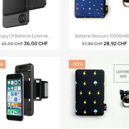
Anteprima
Anteprima


opy Of Batterie Externe...
Batterie Secours 10000mAh
36,00 CHF
28,92 CHF
45,00 CHF
57,84 CHF
0%
-50%