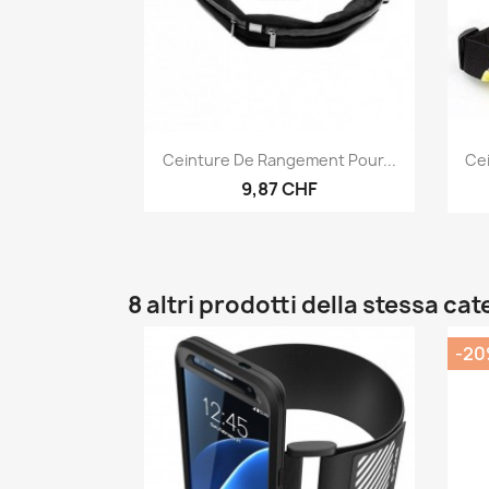
Anteprima

Ceinture De Rangement Pour...
Ce
9,87 CHF
8 altri prodotti della stessa cat
-2