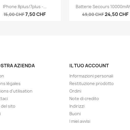
Anteprima
Anteprima


IPhone 8plus/7plus -...
Batterie Secours 10000mAh
7,50 CHF
24,50 CHF
15,00 CHF
49,00 CHF
OSTRA AZIENDA
IL TUO ACCOUNT
son
Informazioni personali
ns légales
Restituzione prodotto
ions d'utilisation
Ordini
taci
Note di credito
del sito
Indirizzi
i
Buoni
I miei avvisi