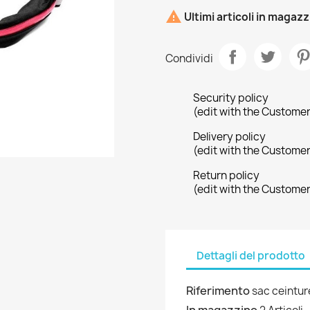

Ultimi articoli in magaz
Condividi
Security policy
(edit with the Custome
Delivery policy
(edit with the Custome
Return policy
(edit with the Custome
Dettagli del prodotto
Riferimento
sac ceintur