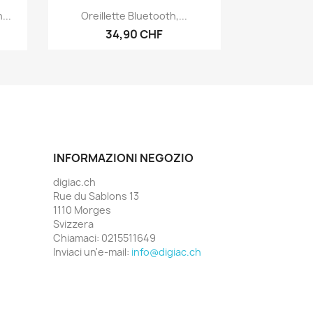
Anteprima

...
Oreillette Bluetooth,...
34,90 CHF
INFORMAZIONI NEGOZIO
digiac.ch
Rue du Sablons 13
1110 Morges
Svizzera
Chiamaci:
0215511649
Inviaci un'e-mail:
info@digiac.ch