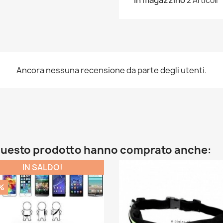
In magazzino
2 Articoli
Ancora nessuna recensione da parte degli utenti.
o questo prodotto hanno comprato anche:
IN SALDO!
%