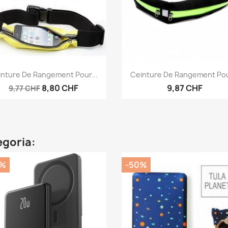
Anteprima
Anteprima


inture De Rangement Pour...
Ceinture De Rangement Pour
8,80 CHF
9,87 CHF
9,77 CHF
egoria:
0%
-50%