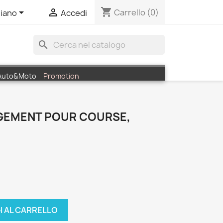
shopping_cart


Carrello
(0)
liano
Accedi
search
Auto&Moto
Promotion
GEMENT POUR COURSE,
I AL CARRELLO