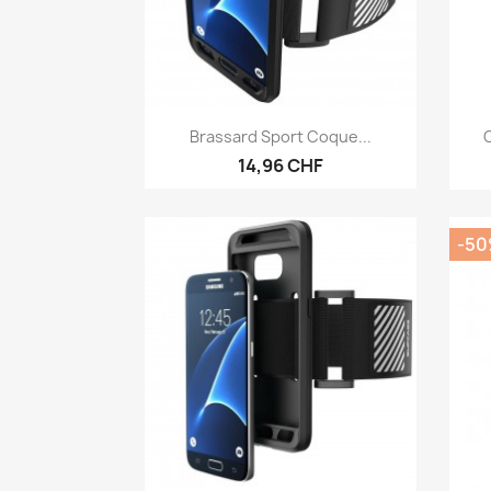
Anteprima

Brassard Sport Coque...
C
14,96 CHF
-5