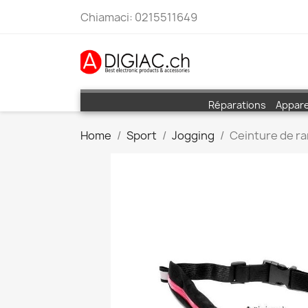
Chiamaci:
0215511649
Réparations
Appare
Home
Sport
Jogging
Ceinture de ra