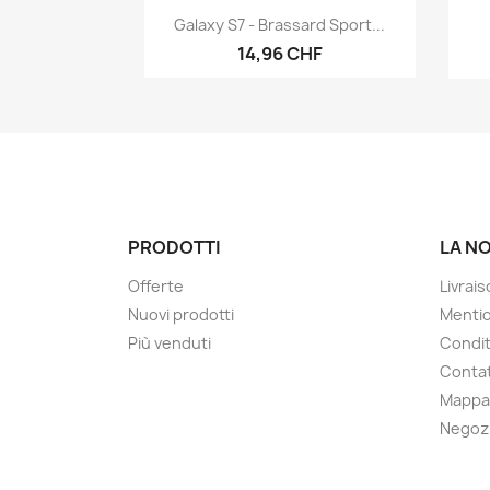
Anteprima

Galaxy S7 - Brassard Sport...
14,96 CHF
PRODOTTI
LA N
Offerte
Livrai
Nuovi prodotti
Mentio
Più venduti
Condit
Contat
Mappa 
Negoz