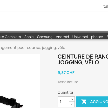
Ita
ils Complets
Apple
Samsung
Android
Universel
photos
ngement pour course, jogging, vélo
CEINTURE DE RAN
JOGGING, VÉLO
9,87 CHF
Tasse incluse
Quantità

AGGIUNG