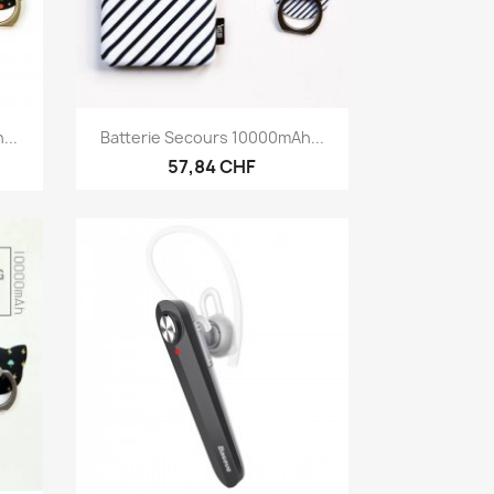
Anteprima

...
Batterie Secours 10000mAh...
57,84 CHF