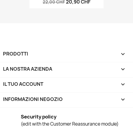
20,90 CHF
22,00 CHF
PRODOTTI

LA NOSTRA AZIENDA

IL TUO ACCOUNT

INFORMAZIONI NEGOZIO
keyboard_arrow_down
Security policy
(edit with the Customer Reassurance module)