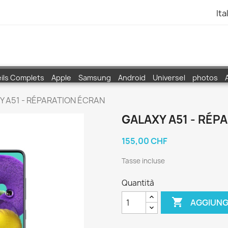
Ita
ils Complets
Apple
Samsung
Android
Universel
photos
Y A51 - RÉPARATION ÉCRAN
GALAXY A51 - RÉP
155,00 CHF
Tasse incluse
Quantità

AGGIUNG