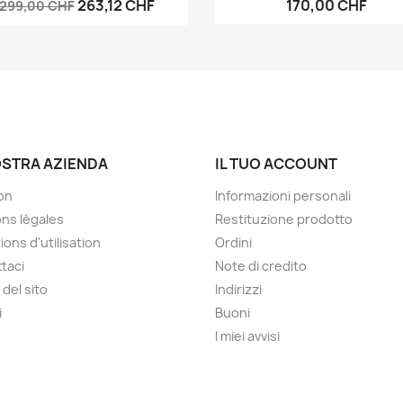
263,12 CHF
170,00 CHF
299,00 CHF
OSTRA AZIENDA
IL TUO ACCOUNT
son
Informazioni personali
ns légales
Restituzione prodotto
ions d'utilisation
Ordini
taci
Note di credito
del sito
Indirizzi
i
Buoni
I miei avvisi