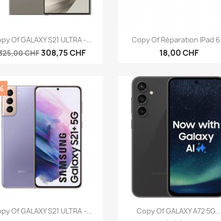
Anteprima
Anteprima


py Of GALAXY S21 ULTRA -...
Copy Of Réparation IPad 6.
308,75 CHF
18,00 CHF
325,00 CHF
%
Anteprima
Anteprima


py Of GALAXY S21 ULTRA -...
Copy Of GALAXY A72 5G..