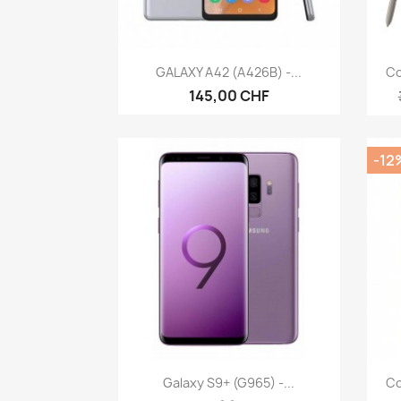
Anteprima

GALAXY A42 (A426B) -...
Co
145,00 CHF
-12
Anteprima

Galaxy S9+ (G965) -...
Co