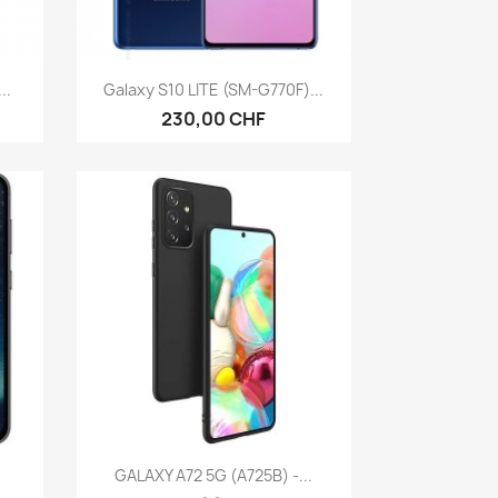
Anteprima

..
Galaxy S10 LITE (SM-G770F)...
230,00 CHF
Anteprima

.
GALAXY A72 5G (A725B) -...