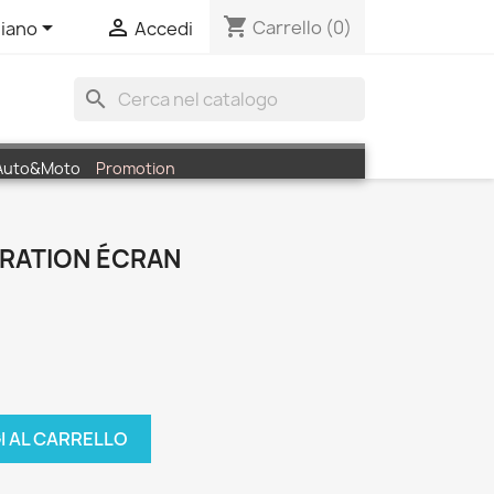
shopping_cart


Carrello
(0)
liano
Accedi
search
Auto&Moto
Promotion
ARATION ÉCRAN
I AL CARRELLO