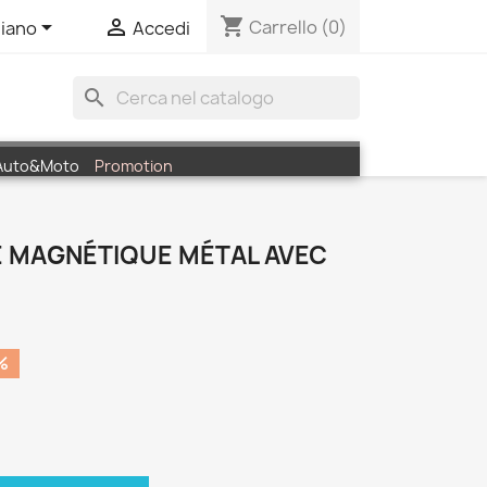
shopping_cart


Carrello
(0)
liano
Accedi
search
Auto&Moto
Promotion
 MAGNÉTIQUE MÉTAL AVEC
%