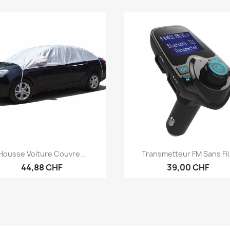
Anteprima
Anteprima


Housse Voiture Couvre...
Transmetteur FM Sans Fil.
44,88 CHF
39,00 CHF