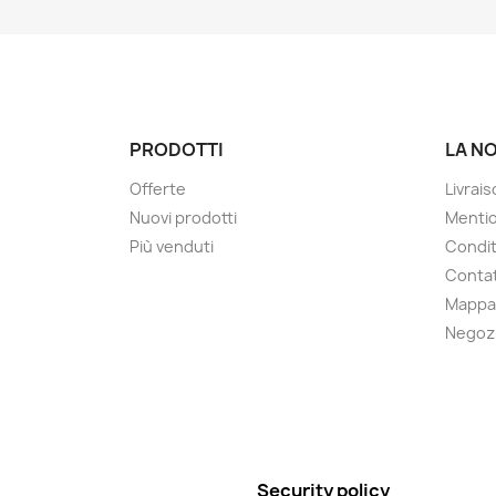
PRODOTTI
LA N
Offerte
Livrai
Nuovi prodotti
Mentio
Più venduti
Condit
Contat
Mappa 
Negoz
Security policy