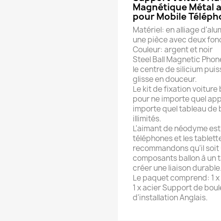
Magnétique Métal 
pour Mobile Téléph
Matériel: en alliage d'a
une pièce avec deux fon
Couleur: argent et noir
Steel Ball Magnetic Pho
le centre de silicium pui
glisse en douceur.
Le kit de fixation voiture
pour ne importe quel appa
importe quel tableau de 
illimités.
L'aimant de néodyme est s
téléphones et les tablet
recommandons qu'il soit u
composants ballon à un t
créer une liaison durable
Le paquet comprend: 1 x 
1 x acier Support de boul
d'installation Anglais.