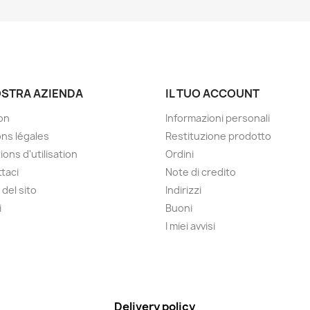
OSTRA AZIENDA
IL TUO ACCOUNT
son
Informazioni personali
ns légales
Restituzione prodotto
ions d'utilisation
Ordini
taci
Note di credito
del sito
Indirizzi
i
Buoni
I miei avvisi
Delivery policy