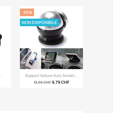
-30%
NON DISPONIBILE
Anteprima

..
Support Voiture Auto Socket...
9,79 CHF
13,99 CHF