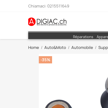
Chiamaci:
0215511649
Réparations
Appare
Home
Auto&Moto
Automobile
Supp
-35%