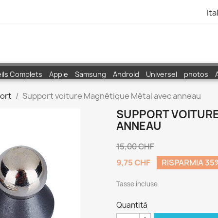
Ita
ils Complets
Apple
Samsung
Android
Universel
photos
ort
Support voiture Magnétique Métal avec anneau
SUPPORT VOITURE
ANNEAU
15,00 CHF
9,75 CHF
RISPARMIA 35
Tasse incluse
Quantità