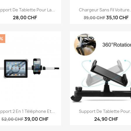
Anteprima
Anteprima


pport De Tablette Pour La...
Chargeur Sans Fil Voiture.
28,00 CHF
35,10 CHF
39,00 CHF
%
Anteprima
Anteprima


pport 2 En 1 Téléphone Et...
Support De Tablette Pour.
39,00 CHF
24,90 CHF
52,00 CHF