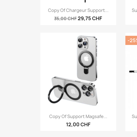
Anteprima

Copy Of Chargeur Support...
Su
29,75 CHF
35,00 CHF
-25
Anteprima

Copy Of Support Magsafe...
Su
12,00 CHF