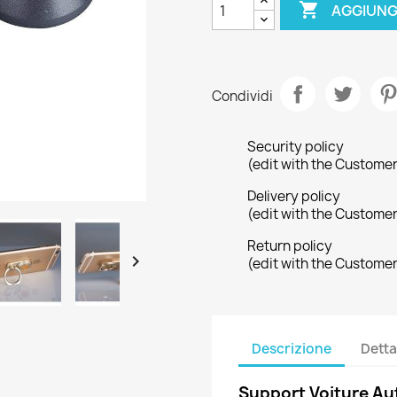

AGGIUNG
Condividi
Security policy
(edit with the Custome
Delivery policy
(edit with the Custome
Return policy

(edit with the Custome
Descrizione
Detta
Support Voiture Au