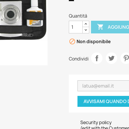
Quantità

AGGIUNG

Non disponibile
Condividi
AVVISAMI QUANDO 
Security policy
(edit with the Custome