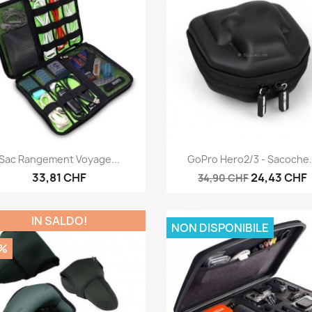
Anteprima
Anteprima


Sac Rangement Voyage...
GoPro Hero2/3 - Sacoche.
33,81 CHF
24,43 CHF
34,90 CHF
IN SALDO!
NON DISPONIBILE
%