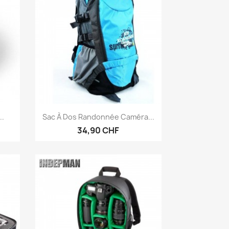
Anteprima

..
Sac À Dos Randonnée Caméra...
34,90 CHF