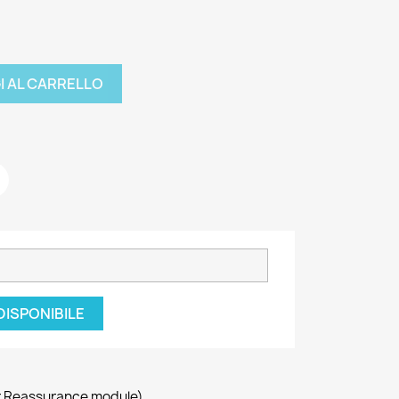
I AL CARRELLO
DISPONIBILE
r Reassurance module)