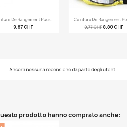
Anteprima
Anteprima


nture De Rangement Pour...
Ceinture De Rangement Pou
9,87 CHF
8,80 CHF
9,77 CHF
Ancora nessuna recensione da parte degli utenti.
o questo prodotto hanno comprato anche: