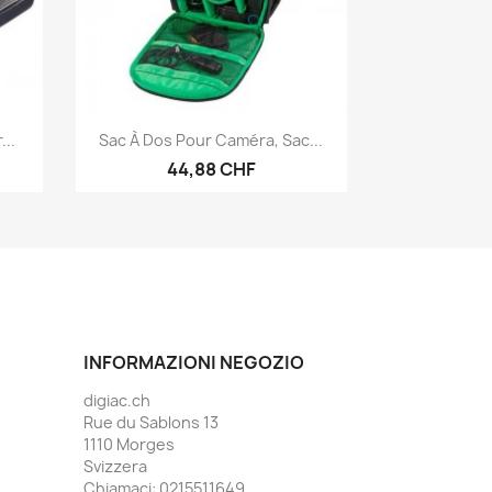
Anteprima

...
Sac À Dos Pour Caméra, Sac...
44,88 CHF
INFORMAZIONI NEGOZIO
digiac.ch
Rue du Sablons 13
1110 Morges
Svizzera
Chiamaci:
0215511649