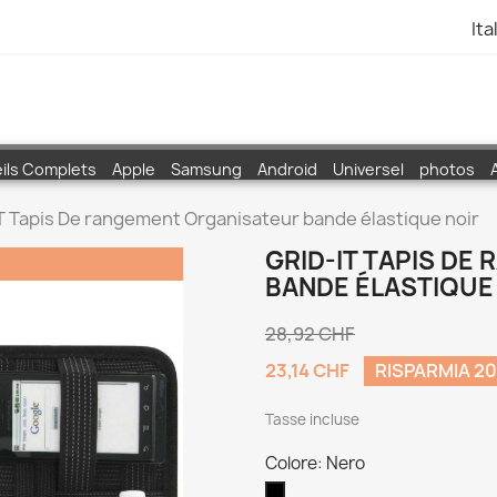
Ita
ils Complets
Apple
Samsung
Android
Universel
photos
T Tapis De rangement Organisateur bande élastique noir
GRID-IT TAPIS D
BANDE ÉLASTIQUE
28,92 CHF
23,14 CHF
RISPARMIA 2
Tasse incluse
Colore: Nero
Nero