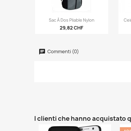
Anteprima

Sac À Dos Pliable Nylon
Cei
29,82 CHF
Commenti (0)
I clienti che hanno acquistat