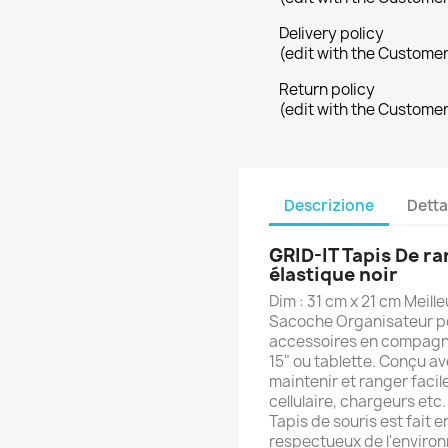
Delivery policy
(edit with the Custome
Return policy
(edit with the Custome
Descrizione
Detta
GRID-IT Tapis De 
élastique noir
Dim : 31 cm x 21 cm Meill
Sacoche Organisateur po
accessoires en compagni
15" ou tablette. Conçu av
maintenir et ranger faci
cellulaire, chargeurs etc.
Tapis de souris est fait
respectueux de l'enviro