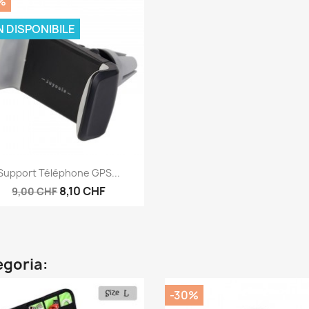
%
 DISPONIBILE
Anteprima

Support Téléphone GPS...
8,10 CHF
9,00 CHF
egoria:
-30%