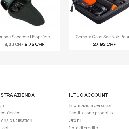
Anteprima
Anteprima


ousse Sacoche Néoprène...
Camera Case Sac Noir Pour
6,75 CHF
27,92 CHF
9,00 CHF
OSTRA AZIENDA
IL TUO ACCOUNT
son
Informazioni personali
ns légales
Restituzione prodotto
ions d'utilisation
Ordini
taci
Note di credito