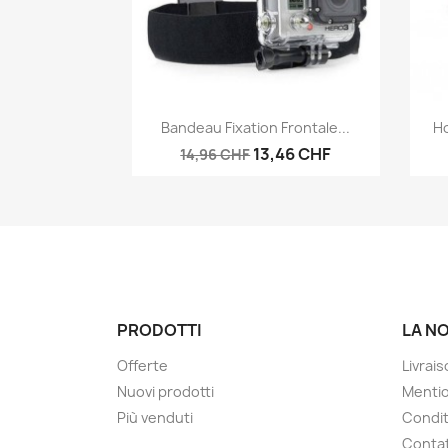
Anteprima

Bandeau Fixation Frontale...
H
13,46 CHF
14,96 CHF
PRODOTTI
LA N
Offerte
Livrai
Nuovi prodotti
Mentio
Più venduti
Condit
Contat