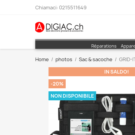
Chiamaci:
0215511649
Réparations
Appare
Home
photos
Sac & sacoche
GRID-I
IN SALDO!
-20%
NON DISPONIBILE