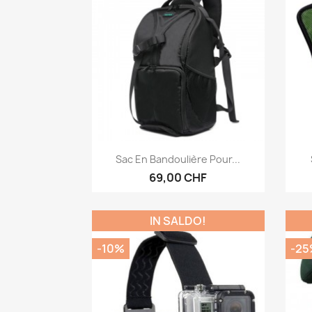
Anteprima

Sac En Bandoulière Pour...
69,00 CHF
IN SALDO!
-10%
-25