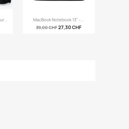
Anteprima

r...
MacBook Notebook 13'' -...
27,30 CHF
39,00 CHF