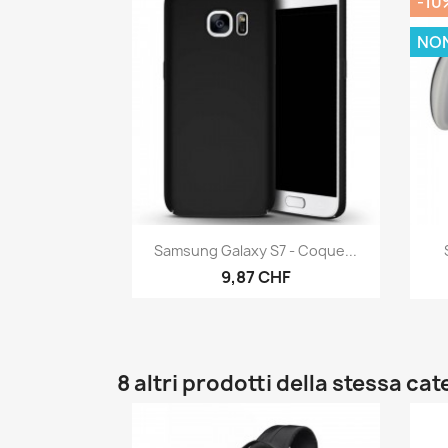
-10
NON
Anteprima

Samsung Galaxy S7 - Coque...
9,87 CHF
8 altri prodotti della stessa cat