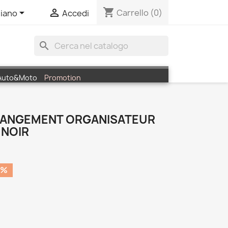
shopping_cart


Carrello
(0)
liano
Accedi
search
Auto&Moto
Promotion
E RANGEMENT ORGANISATEUR
 NOIR
0%