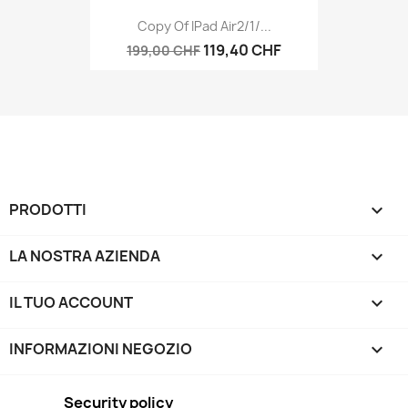
Copy Of IPad Air2/1/...
119,40 CHF
199,00 CHF
PRODOTTI

LA NOSTRA AZIENDA

IL TUO ACCOUNT

INFORMAZIONI NEGOZIO
keyboard_arrow_down
Security policy