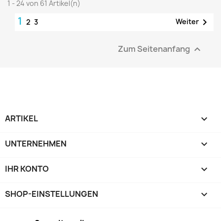
1 - 24 von 61 Artikel(n)
1

Weiter
2
3
Zum Seitenanfang

ARTIKEL

UNTERNEHMEN

IHR KONTO

SHOP-EINSTELLUNGEN
keyboard_arrow_down