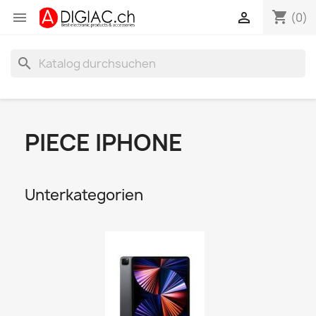
shopping_cart


(0)
search
PIECE IPHONE
Unterkategorien