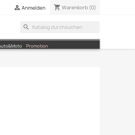
shopping_cart


Warenkorb
(0)
Anmelden
search
Auto&Moto
Promotion