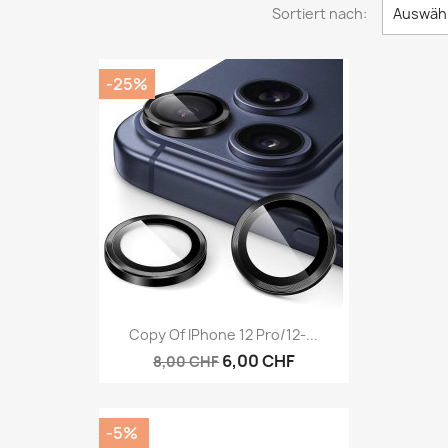
Sortiert nach:
Auswäh
-25%
Vorschau

Copy Of IPhone 12 Pro/12-...
6,00 CHF
8,00 CHF
-5%