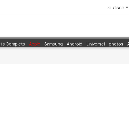
Deutsch
ils Complets
Apple
Samsung
Android
Universel
photos