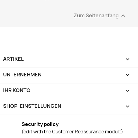
Zum Seitenanfang

ARTIKEL

UNTERNEHMEN

IHR KONTO

SHOP-EINSTELLUNGEN
keyboard_arrow_down
Security policy
(edit with the Customer Reassurance module)