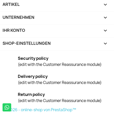
ARTIKEL

UNTERNEHMEN

IHR KONTO

SHOP-EINSTELLUNGEN
keyboard_arrow_down
Security policy
(edit with the Customer Reassurance module)
Delivery policy
(edit with the Customer Reassurance module)
Return policy
(edit with the Customer Reassurance module)
© 2026 - online-shop von PrestaShop™