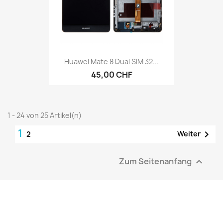
Huawei Mate 8 Dual SIM 32...
45,00 CHF
1 - 24 von 25 Artikel(n)
1

Weiter
2
Zum Seitenanfang
