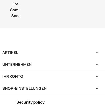
Fre.
Sam.
Son.
ARTIKEL

UNTERNEHMEN

IHR KONTO

SHOP-EINSTELLUNGEN
keyboard_arrow_down
Security policy