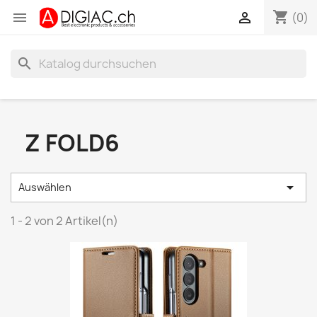
shopping_cart


(0)
search
Z FOLD6

Auswählen
1 - 2 von 2 Artikel(n)