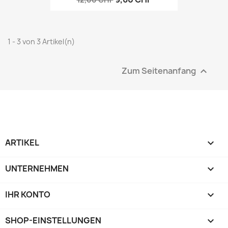
1 - 3 von 3 Artikel(n)
Zum Seitenanfang

ARTIKEL

UNTERNEHMEN

IHR KONTO

SHOP-EINSTELLUNGEN
keyboard_arrow_down