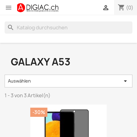
shopping_cart


(0)
search
GALAXY A53

Auswählen
1 - 3 von 3 Artikel(n)
-30%