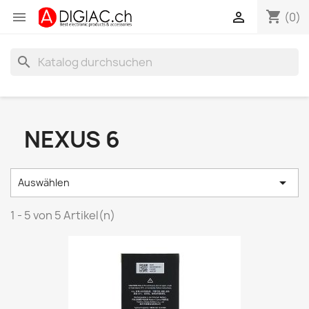
shopping_cart


(0)
search
NEXUS 6

Auswählen
1 - 5 von 5 Artikel(n)