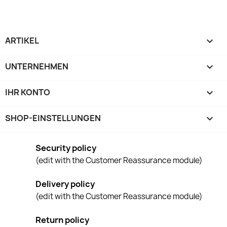
ARTIKEL

UNTERNEHMEN

IHR KONTO

SHOP-EINSTELLUNGEN
keyboard_arrow_down
Security policy
(edit with the Customer Reassurance module)
Delivery policy
(edit with the Customer Reassurance module)
Return policy