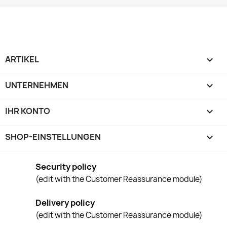
ARTIKEL

UNTERNEHMEN

IHR KONTO

SHOP-EINSTELLUNGEN
keyboard_arrow_down
Security policy
(edit with the Customer Reassurance module)
Delivery policy
(edit with the Customer Reassurance module)