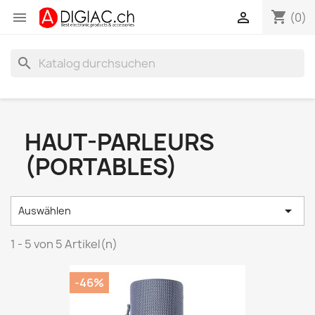
shopping_cart


(0)
search
HAUT-PARLEURS
(PORTABLES)

Auswählen
1 - 5 von 5 Artikel(n)
-46%