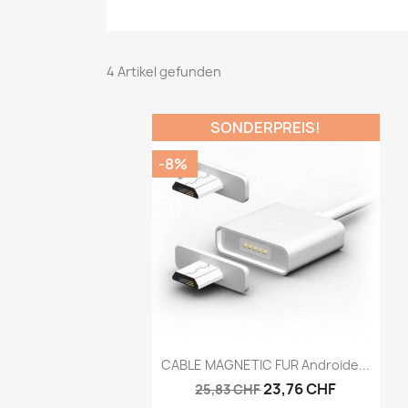
4 Artikel gefunden
SONDERPREIS!
-8%
Vorschau

CABLE MAGNETIC FUR Androide...
23,76 CHF
25,83 CHF