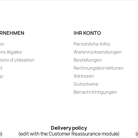
RNEHMEN
IHR KONTO
son
Persönliche Infos
ns légales
Warenrücksendungen
ions d'utilisation
Bestellungen
kt
Rechnungskorrekturen
ap
Adressen
Gutscheine
Benachrichtigungen
Delivery policy
e)
(edit with the Customer Reassurance module)
(