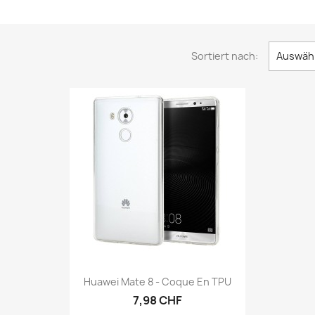
Sortiert nach:
Auswäh
Vorschau

Huawei Mate 8 - Coque En TPU
7,98 CHF