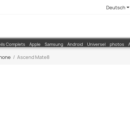
Deutsch
ils Complets
Apple
Samsung
Android
Universel
photos
hone
Ascend Mate8