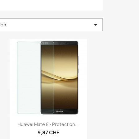

len
Vorschau

Huawei Mate 8 - Protection...
9,87 CHF