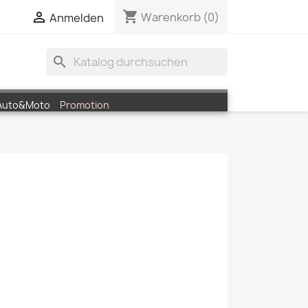
shopping_cart


Warenkorb
(0)
Anmelden
search
Auto&Moto
Promotion