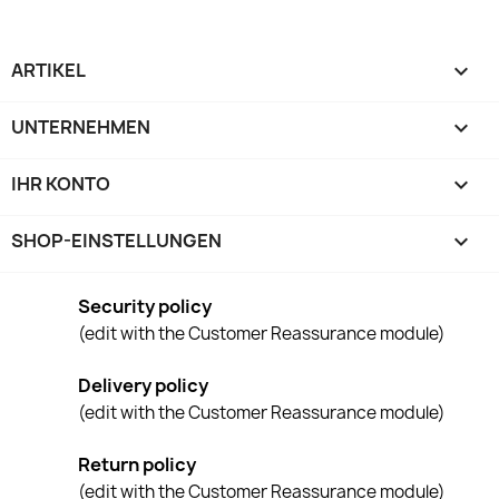
ARTIKEL

UNTERNEHMEN

IHR KONTO

SHOP-EINSTELLUNGEN
keyboard_arrow_down
Security policy
(edit with the Customer Reassurance module)
Delivery policy
(edit with the Customer Reassurance module)
Return policy
(edit with the Customer Reassurance module)