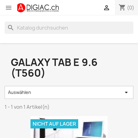
shopping_cart


(0)
search
GALAXY TAB E 9.6
(T560)

Auswählen
1 - 1 von 1 Artikel(n)
NICHT AUF LAGER