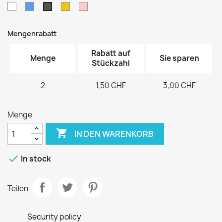
Weiß
Blau
Gelb
Pink
Grau
Mengenrabatt
Rabatt auf
Menge
Sie sparen
Stückzahl
2
1,50 CHF
3,00 CHF
Menge

IN DEN WARENKORB

In stock
Teilen
Security policy