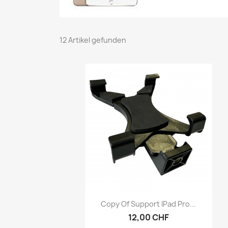
12 Artikel gefunden
Vorschau

Copy Of Support IPad Pro...
12,00 CHF