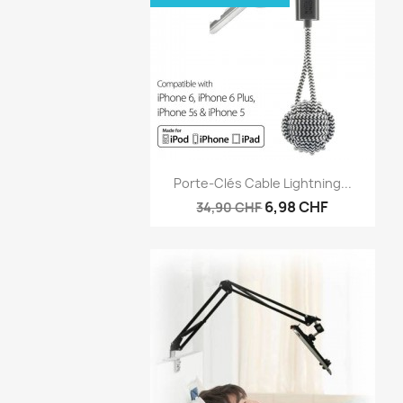
Vorschau

Porte-Clés Cable Lightning...
6,98 CHF
34,90 CHF