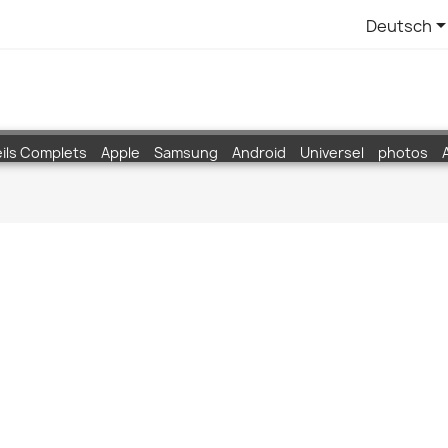
Deutsch
ils Complets
Apple
Samsung
Android
Universel
photos