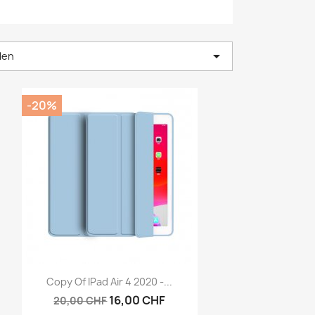

len
-20%
Vorschau

Copy Of IPad Air 4 2020 -...
16,00 CHF
20,00 CHF