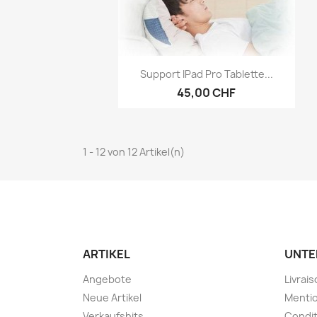
Vorschau

Support IPad Pro Tablette...
45,00 CHF
1 - 12 von 12 Artikel(n)
ARTIKEL
UNTE
Angebote
Livrai
Neue Artikel
Mentio
Verkaufshits
Condit