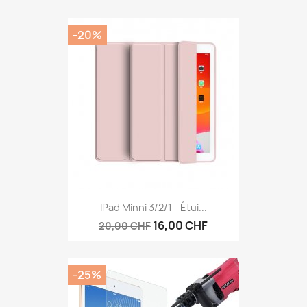
-20%
Vorschau

IPad Minni 3/2/1 - Étui...
16,00 CHF
20,00 CHF
-25%