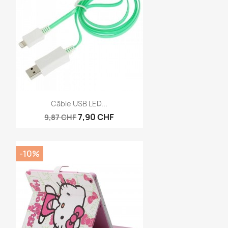
Vorschau

Câble USB LED...
7,90 CHF
9,87 CHF
-10%