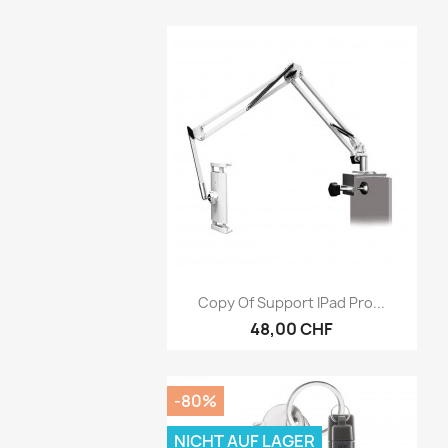
Vorschau

Copy Of Support IPad Pro...
48,00 CHF
-80%
NICHT AUF LAGER