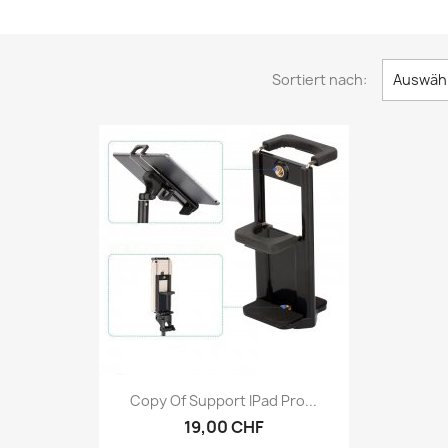
Sortiert nach:
Auswäh
Vorschau

Copy Of Support IPad Pro...
19,00 CHF