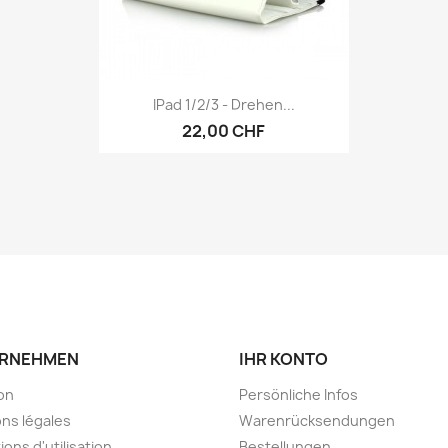
Vorschau

IPad 1/2/3 - Drehen...
+5
22,00 CHF
RNEHMEN
IHR KONTO
son
Persönliche Infos
ns légales
Warenrücksendungen
ions d'utilisation
Bestellungen