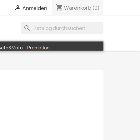
shopping_cart


Warenkorb
(0)
Anmelden
search
Auto&Moto
Promotion