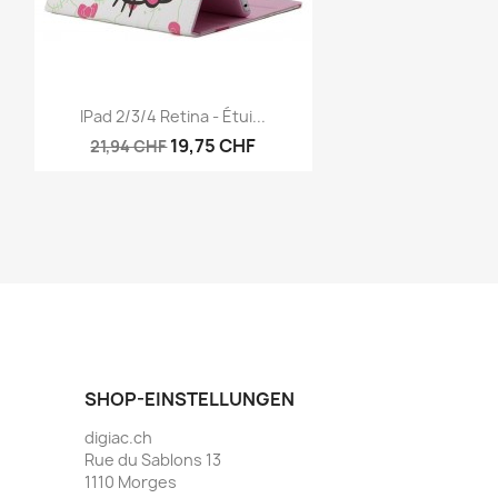
Vorschau

IPad 2/3/4 Retina - Étui...
19,75 CHF
21,94 CHF
SHOP-EINSTELLUNGEN
digiac.ch
Rue du Sablons 13
1110 Morges