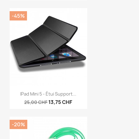
-45%
Vorschau

IPad Mini 5 - Étui Support...
13,75 CHF
25,00 CHF
-20%