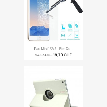
Vorschau

IPad Mini 1/2/3 - Film De...
18,70 CHF
24,93 CHF