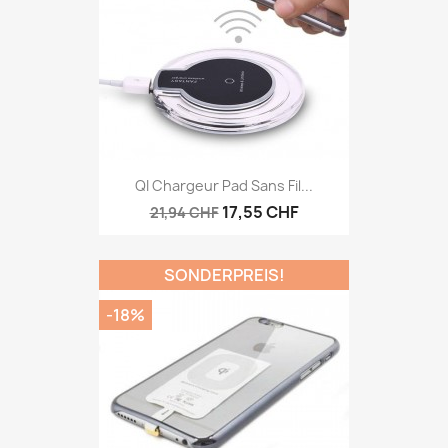
QI Chargeur Pad Sans Fil...
17,55 CHF
21,94 CHF
SONDERPREIS!
-18%