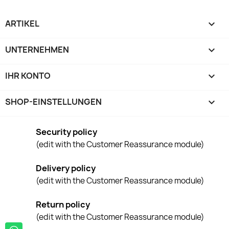
ARTIKEL

UNTERNEHMEN

IHR KONTO

SHOP-EINSTELLUNGEN
keyboard_arrow_down
Security policy
(edit with the Customer Reassurance module)
Delivery policy
(edit with the Customer Reassurance module)
Return policy
(edit with the Customer Reassurance module)