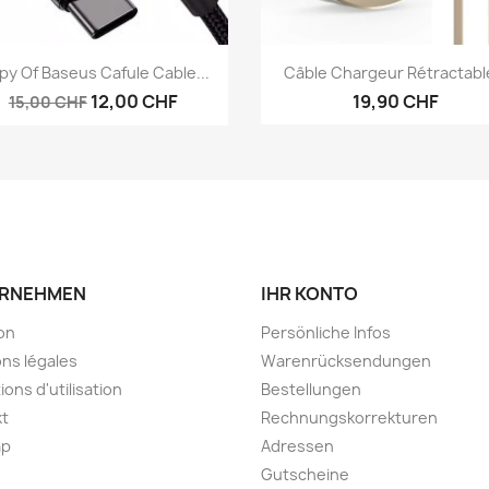
Vorschau
Vorschau


py Of Baseus Cafule Cable...
Câble Chargeur Rétractable
12,00 CHF
19,90 CHF
15,00 CHF
RNEHMEN
IHR KONTO
son
Persönliche Infos
ns légales
Warenrücksendungen
ions d'utilisation
Bestellungen
kt
Rechnungskorrekturen
ap
Adressen
Gutscheine