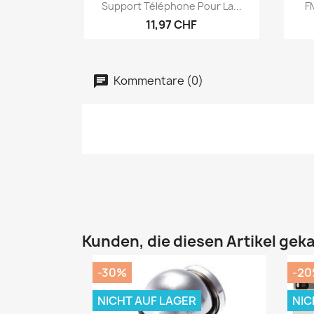
Vorschau

Support Téléphone Pour La...
F
11,97 CHF
Kommentare (0)
Kunden, die diesen Artikel geka
-30%
-2
NICHT AUF LAGER
NIC