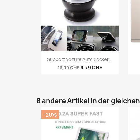
Vorschau

Support Voiture Auto Socket...
9,79 CHF
13,99 CHF
8 andere Artikel in der gleiche
-20%