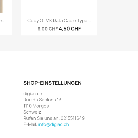
Vorschau

...
Copy Of MK Data Câble Type...
4,50 CHF
6,00 CHF
SHOP-EINSTELLUNGEN
digiac.ch
Rue du Sablons 13
1110 Morges
Schweiz
Rufen Sie uns an:
0215511649
E-Mail:
info@digiac.ch