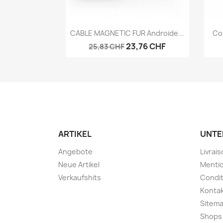
Vorschau

CABLE MAGNETIC FUR Androide...
Co
23,76 CHF
25,83 CHF
ARTIKEL
UNTE
Angebote
Livrai
Neue Artikel
Mentio
Verkaufshits
Condit
Konta
Sitem
Shops