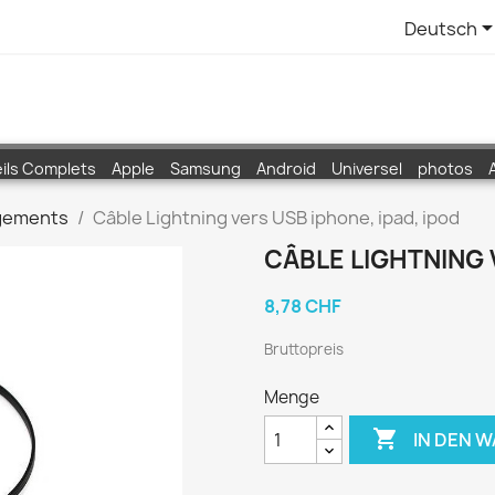
Deutsch
ils Complets
Apple
Samsung
Android
Universel
photos
gements
Câble Lightning vers USB iphone, ipad, ipod
CÂBLE LIGHTNING 
8,78 CHF
Bruttopreis
Menge

IN DEN 