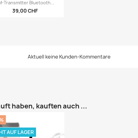
Vorschau

M-Transmitter Bluetooth...
39,00 CHF
Aktuell keine Kunden-Kommentare
uft haben, kauften auch ...
0%
HT AUF LAGER