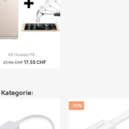
Vorschau

Kit Huawei P8 -...
17,55 CHF
21,94 CHF
n Kategorie:
-15%