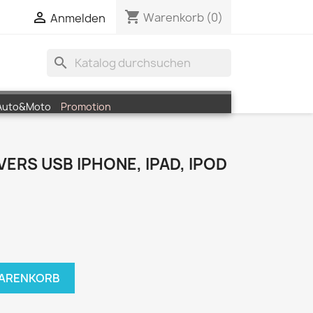
shopping_cart


Warenkorb
(0)
Anmelden
search
Auto&Moto
Promotion
VERS USB IPHONE, IPAD, IPOD
WARENKORB