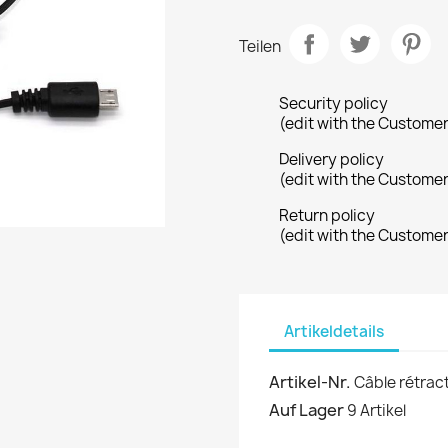
Teilen
Security policy
(edit with the Custome
Delivery policy
(edit with the Custome
Return policy
(edit with the Custome
Artikeldetails
Artikel-Nr.
Câble rétrac
Auf Lager
9 Artikel