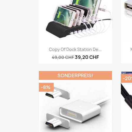
Vorschau

Copy Of Dock Station De...
39,20 CHF
49,00 CHF
SONDERPREIS!
-2
-8%