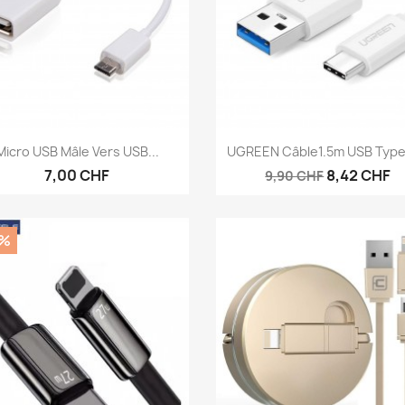
Vorschau
Vorschau


Micro USB Mâle Vers USB...
UGREEN Câble1.5m USB Type 
7,00 CHF
8,42 CHF
9,90 CHF
0%