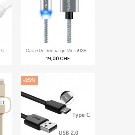
Vorschau

C...
Câble De Recharge MicroUSB...
19,00 CHF
-25%