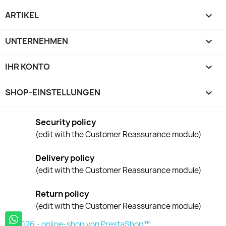
ARTIKEL

UNTERNEHMEN

IHR KONTO

SHOP-EINSTELLUNGEN
keyboard_arrow_down
Security policy
(edit with the Customer Reassurance module)
Delivery policy
(edit with the Customer Reassurance module)
Return policy
(edit with the Customer Reassurance module)
© 2026 - online-shop von PrestaShop™