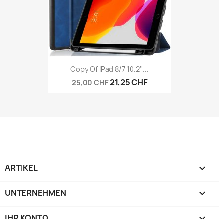
Copy Of IPad 8/7 10.2''...
21,25 CHF
25,00 CHF
ARTIKEL

UNTERNEHMEN

IHR KONTO
