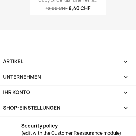
Copy Of Cellular Line Tetra...
8,40 CHF
12,00 CHF
ARTIKEL

UNTERNEHMEN

IHR KONTO

SHOP-EINSTELLUNGEN
keyboard_arrow_down
Security policy
(edit with the Customer Reassurance module)