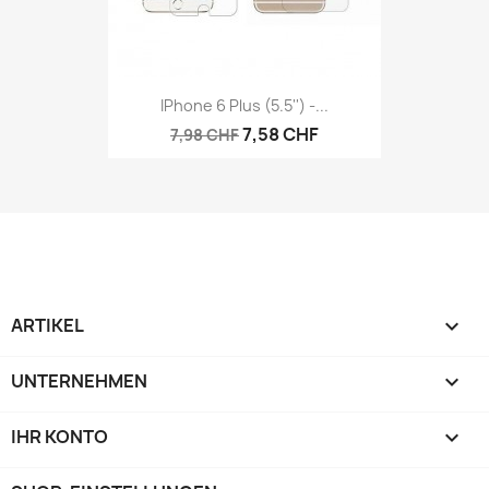
IPhone 6 Plus (5.5'') -...
7,58 CHF
7,98 CHF
ARTIKEL

UNTERNEHMEN

IHR KONTO
