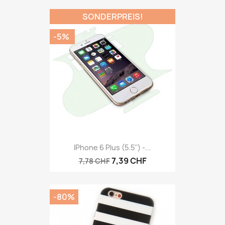
SONDERPREIS!
-5%
IPhone 6 Plus (5.5'') -...
7,39 CHF
7,78 CHF
-80%