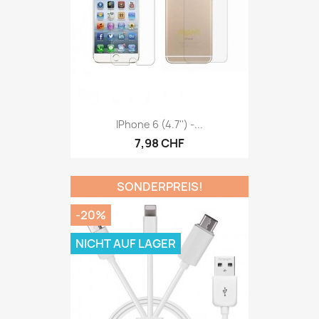
IPhone 6 (4.7'') -...
7,98 CHF
SONDERPREIS!
-20%
NICHT AUF LAGER