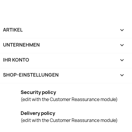
ARTIKEL

UNTERNEHMEN

IHR KONTO

SHOP-EINSTELLUNGEN
keyboard_arrow_down
Security policy
(edit with the Customer Reassurance module)
Delivery policy
(edit with the Customer Reassurance module)