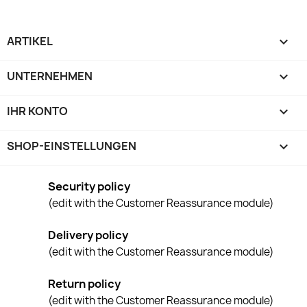
ARTIKEL

UNTERNEHMEN

IHR KONTO

SHOP-EINSTELLUNGEN
keyboard_arrow_down
Security policy
(edit with the Customer Reassurance module)
Delivery policy
(edit with the Customer Reassurance module)
Return policy
(edit with the Customer Reassurance module)