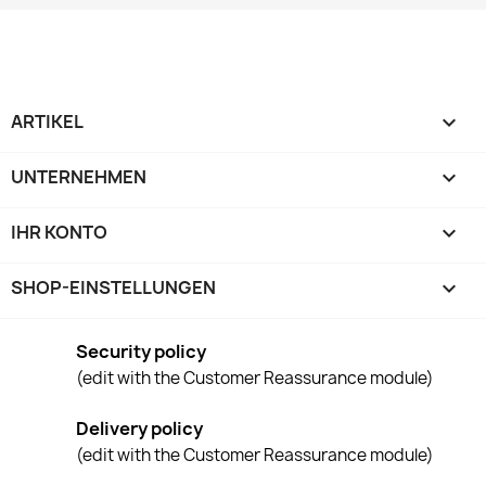
ARTIKEL

UNTERNEHMEN

IHR KONTO

SHOP-EINSTELLUNGEN
keyboard_arrow_down
Security policy
(edit with the Customer Reassurance module)
Delivery policy
(edit with the Customer Reassurance module)