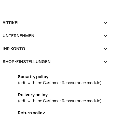
ARTIKEL

UNTERNEHMEN

IHR KONTO

SHOP-EINSTELLUNGEN
keyboard_arrow_down
Security policy
(edit with the Customer Reassurance module)
Delivery policy
(edit with the Customer Reassurance module)
Return policy