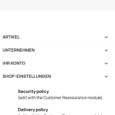
ARTIKEL

UNTERNEHMEN

IHR KONTO

SHOP-EINSTELLUNGEN
keyboard_arrow_down
Security policy
(edit with the Customer Reassurance module)
Delivery policy