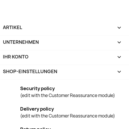
ARTIKEL

UNTERNEHMEN

IHR KONTO

SHOP-EINSTELLUNGEN
keyboard_arrow_down
Security policy
(edit with the Customer Reassurance module)
Delivery policy
(edit with the Customer Reassurance module)