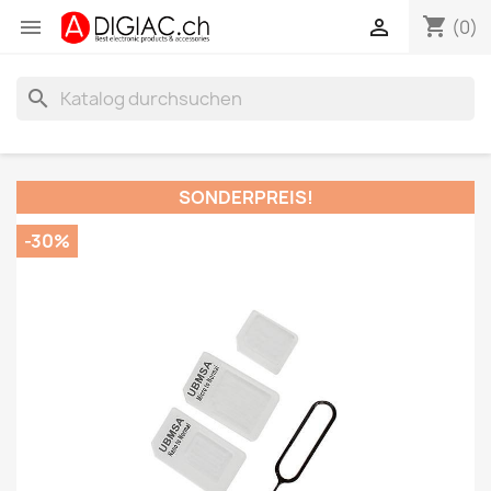
shopping_cart


(0)
search
SONDERPREIS!
-30%