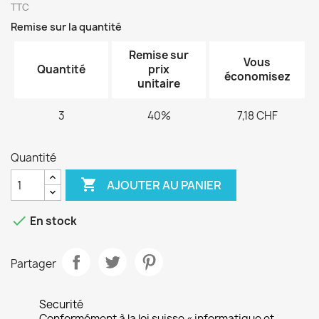
TTC
Remise sur la quantité
Remise sur
Vous
Quantité
prix
économisez
unitaire
3
40%
7,18 CHF
Quantité

AJOUTER AU PANIER

En stock
Partager
Securité
Conformément à la loi suisse « informatique et