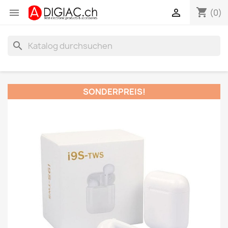
shopping_cart


(0)
search
SONDERPREIS!