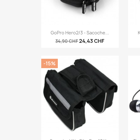
Vorschau

GoPro Hero2/3 - Sacoche...
K
24,43 CHF
34,90 CHF
-15%
Vorschau
