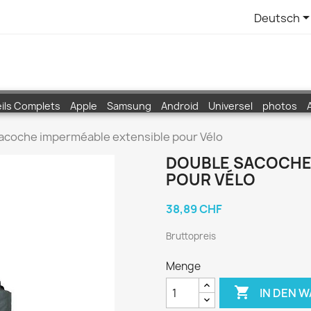
Deutsch
ils Complets
Apple
Samsung
Android
Universel
photos
acoche imperméable extensible pour Vélo
DOUBLE SACOCHE
POUR VÉLO
38,89 CHF
Bruttopreis
Menge

IN DEN 