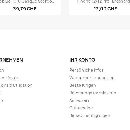
neblue F910 Casque Stéréo...
IPhone 12/12 Pro -brassard.
39,79 CHF
12,00 CHF
RNEHMEN
IHR KONTO
son
Persönliche Infos
ns légales
Warenrücksendungen
ions d'utilisation
Bestellungen
kt
Rechnungskorrekturen
ap
Adressen
Gutscheine
Benachrichtigungen