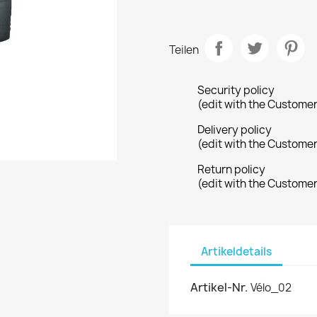
Teilen
Security policy
(edit with the Custome
Delivery policy
(edit with the Custome
Return policy
(edit with the Custome
Artikeldetails
Artikel-Nr.
Vélo_02