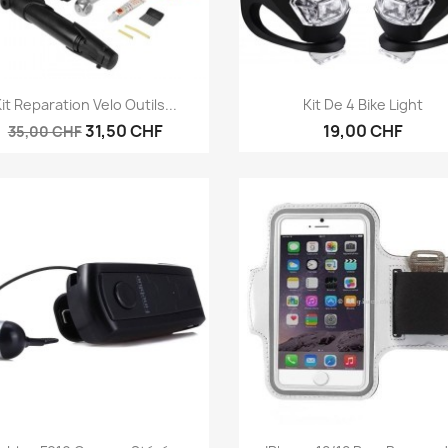
Vorschau
Vorschau


it Reparation Velo Outils...
Kit De 4 Bike Light
31,50 CHF
19,00 CHF
35,00 CHF
Vorschau
Vorschau

