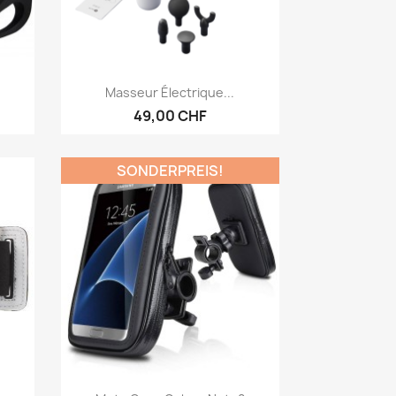
Vorschau

Masseur Électrique...
49,00 CHF
SONDERPREIS!
Vorschau
