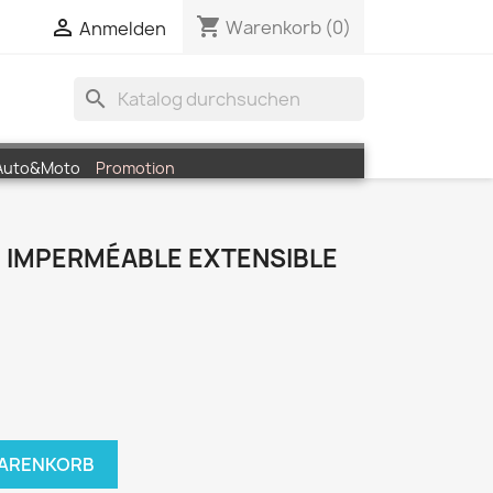
shopping_cart


Warenkorb
(0)
Anmelden
search
Auto&Moto
Promotion
 IMPERMÉABLE EXTENSIBLE
WARENKORB