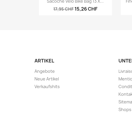
Sacoche Vélo Bike Bag 13 X...
Fi
15,26 CHF
17,95 CHF
ARTIKEL
UNTE
Angebote
Livrai
Neue Artikel
Mentio
Verkaufshits
Condit
Konta
Sitem
Shops