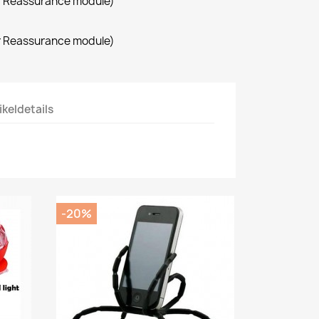
r Reassurance module)
r Reassurance module)
ikeldetails
-20%