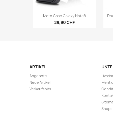
Vorschau

Moto Case Galaxy Note8
Dou
29,90 CHF
ARTIKEL
UNTE
Angebote
Livrai
Neue Artikel
Mentio
Verkaufshits
Condit
Konta
Sitem
Shops