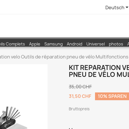
Deutsch
ils Complets
Apple
Samsung
Android
Universel
photos
ation velo Outils de réparation pneu de vélo Multifonctions
KIT REPARATION V
PNEU DE VÉLO MU
35,00 CHF
31,50 CHF
10% SPAREN
Bruttopreis