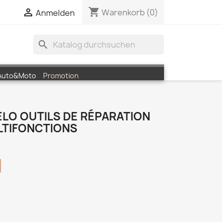
shopping_cart


Warenkorb
(0)
Anmelden
search
Auto&Moto
Promotion
ELO OUTILS DE RÉPARATION
LTIFONCTIONS