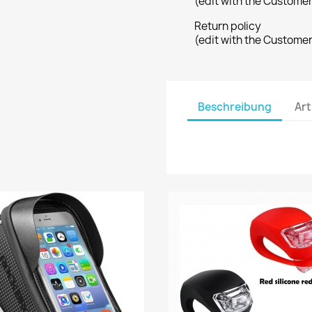
(edit with the Custome
Return policy
(edit with the Custome
Beschreibung
Art