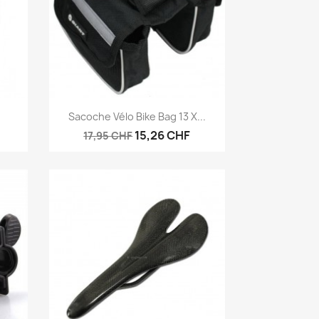
Vorschau

Sacoche Vélo Bike Bag 13 X...
15,26 CHF
17,95 CHF