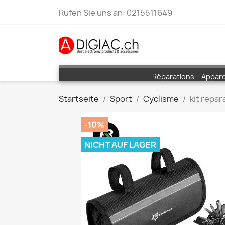
Rufen Sie uns an:
0215511649
Réparations
Appare
Startseite
Sport
Cyclisme
kit repar
-10%
NICHT AUF LAGER