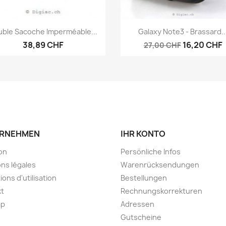
Vorschau
Vorschau


ble Sacoche Imperméable...
Galaxy Note3 - Brassard..
38,89 CHF
16,20 CHF
27,00 CHF
RNEHMEN
IHR KONTO
son
Persönliche Infos
ns légales
Warenrücksendungen
ions d'utilisation
Bestellungen
kt
Rechnungskorrekturen
ap
Adressen
Gutscheine