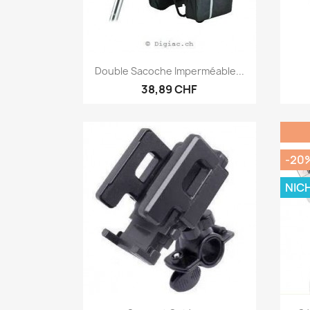
Vorschau

Double Sacoche Imperméable...
38,89 CHF
-20
NIC
Vorschau