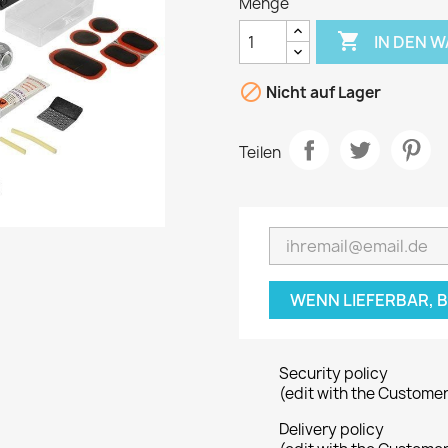
Menge

IN DEN 

Nicht auf Lager
Teilen
WENN LIEFERBAR, 
Security policy
(edit with the Custome
Delivery policy