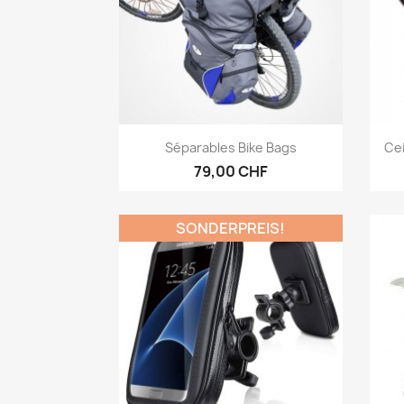
Vorschau

Séparables Bike Bags
Ce
79,00 CHF
SONDERPREIS!