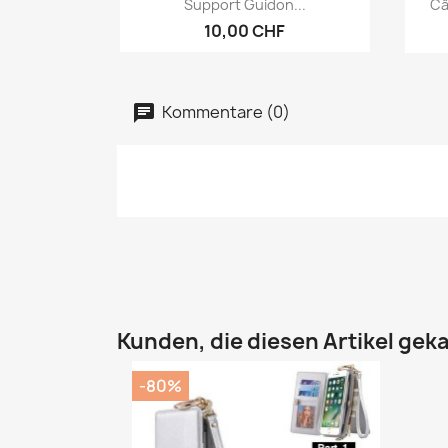

Support Guidon...
Câ
10,00 CHF
Kommentare (0)
Kunden, die diesen Artikel geka
-80%