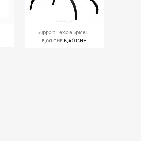
Vorschau

Support Fléxible Spider...
6,40 CHF
8,00 CHF