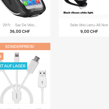
Vorschau
Vorschau


29 Fr. · Sac De Vélo...
Selle Vélo Lietu-A6 Noir
36,00 CHF
9,00 CHF
SONDERPREIS!
%
HT AUF LAGER
Vorschau