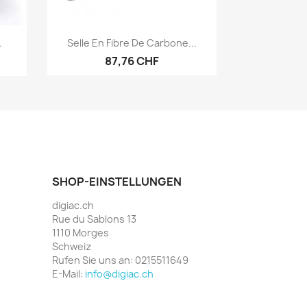
Vorschau

.
Selle En Fibre De Carbone...
87,76 CHF
SHOP-EINSTELLUNGEN
digiac.ch
Rue du Sablons 13
1110 Morges
Schweiz
Rufen Sie uns an:
0215511649
E-Mail:
info@digiac.ch