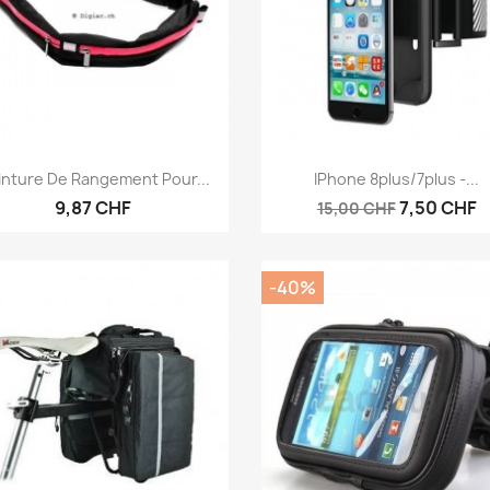
Vorschau
Vorschau


inture De Rangement Pour...
IPhone 8plus/7plus -...
9,87 CHF
7,50 CHF
15,00 CHF
-40%