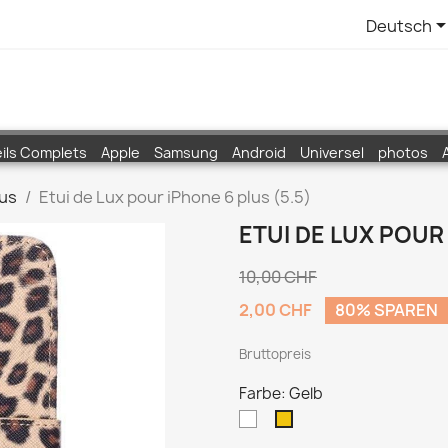
Deutsch
ils Complets
Apple
Samsung
Android
Universel
photos
lus
Etui de Lux pour iPhone 6 plus (5.5)
ETUI DE LUX POUR 
10,00 CHF
2,00 CHF
80% SPAREN
Bruttopreis
Farbe: Gelb
Weiß
Gelb