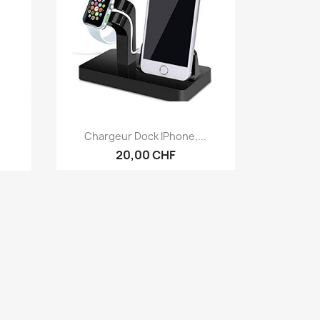
Vorschau

Chargeur Dock IPhone,...
20,00 CHF