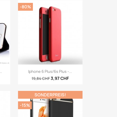
-80%
Vorschau

..
Iphone 6 Plus/6s Plus -...
3,97 CHF
19,84 CHF
SONDERPREIS!
-15%