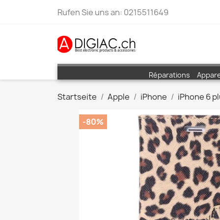
Rufen Sie uns an:
0215511649
Réparations
Appare
Startseite
Apple
iPhone
iPhone 6 p
-80%