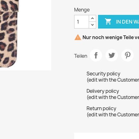
Menge

IN DEN 

Nur noch wenige Teile v
Teilen
Security policy
(edit with the Custome
Delivery policy
(edit with the Custome
Return policy
(edit with the Custome