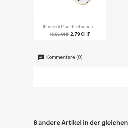
Vorschau

IPhone 6 Plus -protection...
2,79 CHF
13,96 CHF
Kommentare (0)
8 andere Artikel in der gleiche