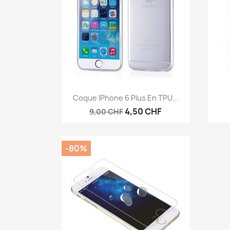
Vorschau

Coque IPhone 6 Plus En TPU...
4,50 CHF
9,00 CHF
-80%