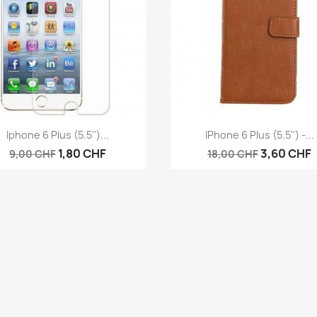
Vorschau
Vorschau


Iphone 6 Plus (5.5'')...
IPhone 6 Plus (5.5'') -...
1,80 CHF
3,60 CHF
9,00 CHF
18,00 CHF