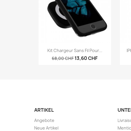
Vorschau

Kit Chargeur Sans Fil Pour...
IP
13,60 CHF
68,00 CHF
ARTIKEL
UNTE
Angebote
Livrai
Neue Artikel
Mentio