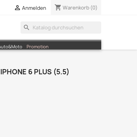
shopping_cart


Warenkorb
(0)
Anmelden
search
Auto&Moto
Promotion
IPHONE 6 PLUS (5.5)