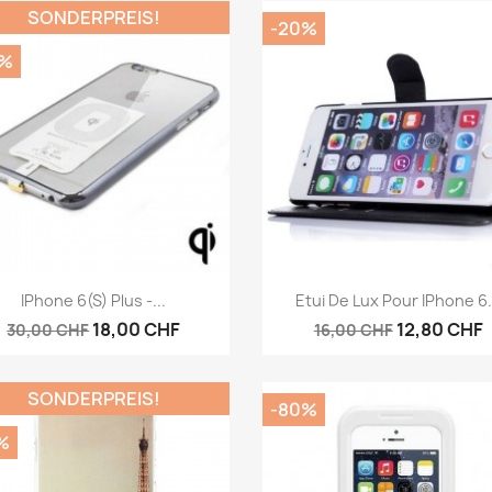
SONDERPREIS!
-20%
0%
Vorschau
Vorschau


IPhone 6(S) Plus -...
Etui De Lux Pour IPhone 6.
18,00 CHF
12,80 CHF
30,00 CHF
16,00 CHF
SONDERPREIS!
-80%
%