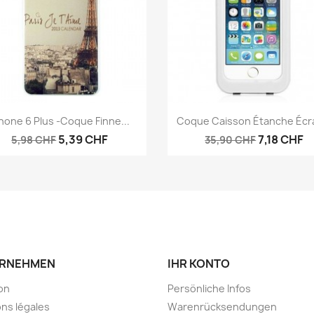
Vorschau
Vorschau


hone 6 Plus -coque Finne...
Coque Caisson Étanche Écra
5,39 CHF
7,18 CHF
5,98 CHF
35,90 CHF
RNEHMEN
IHR KONTO
son
Persönliche Infos
ns légales
Warenrücksendungen