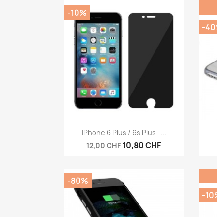
-10%
-4
Vorschau

IPhone 6 Plus / 6s Plus -...
10,80 CHF
12,00 CHF
-80%
-10