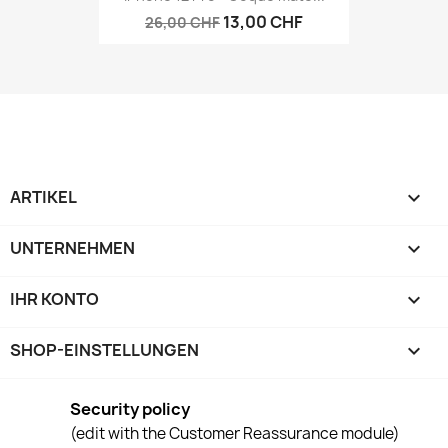
13,00 CHF
26,00 CHF
ARTIKEL

UNTERNEHMEN

IHR KONTO

SHOP-EINSTELLUNGEN
keyboard_arrow_down
Security policy
(edit with the Customer Reassurance module)